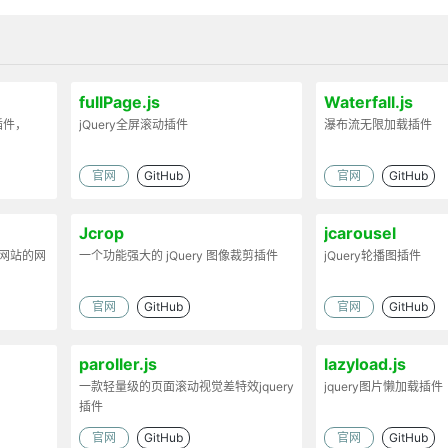
fullPage.js
Waterfall.js
插件，
jQuery全屏滚动插件
瀑布流无限加载插件
官网
GitHub
官网
GitHub
Jcrop
jcarousel
st网站的网
一个功能强大的 jQuery 图像裁剪插件
jQuery轮播图插件
官网
GitHub
官网
GitHub
paroller.js
lazyload.js
一款轻量级的页面滚动视觉差特效jquery
jquery图片懒加载插件
插件
官网
GitHub
官网
GitHub