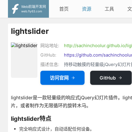
Web前端开发网
首页
资源
工具
文
web.fly63.com
lightslider
网站地址:
http://sachinchoolur.github.io/lig
GitHub:
https://github.com/sachinchoolur
描述信息:
持移动触摸的轻量级jQuery幻灯
访问官网
GitHub
lightslider是一款轻量级的响应式jQuery幻灯片插件
片，或者制作为无限循环的旋转木马。
lightslider特点
完全响应式设计，自动适配任何设备。