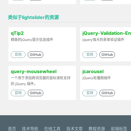
类似于lightslider的资源
qTip2
jQuery-Validation-E
精致的jQuery提示信息插件
jquery强大的表单验证插件
官网
GitHub
官网
GitHub
query-mousewheel
jcarousel
一个用于添加跨浏览器的鼠标滚轮支持
jQuery轮播图插件
的 jQuery 插件。
官网
GitHub
官网
GitHub
首页
技术导航
在线工具
技术文章
教程资源
前端标签