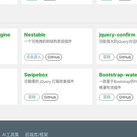
ngine
Nestable
jquery-confirm
一个可拖拽的树结构表现插件
功能强大的jQuery对
点击进入
GitHub
官网
GitHub
Swipebox
Bootstrap-water
可触摸的 jQuery 灯箱效果插件
一款基于Bootstrap仿P
格瀑布流插件
官网
GitHub
官网
GitHub
AI工具集
前端库/框架