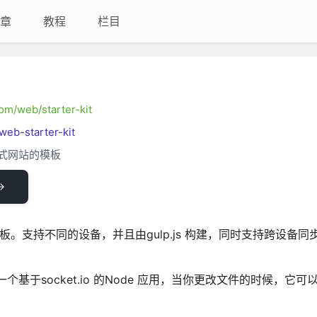
章
教程
栏目
om/web/starter-kit
web-starter-kit
应式网站的模板
网站的模板。支持不同的设备，并且由gulp.js 构建，同时支持跨设备
c 是一个基于socket.io 的Node 应用，当你更改文件的时候，它