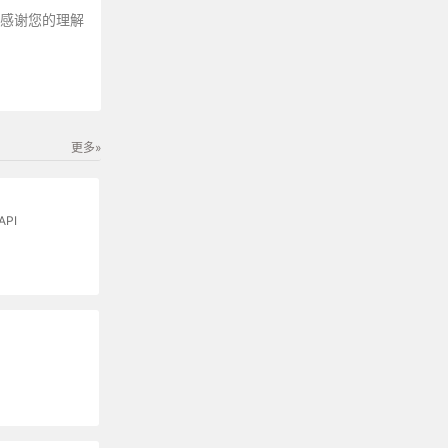
～感谢您的理解
更多»
API