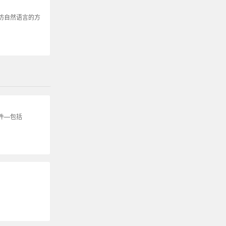
仿自然语言的方
件—包括