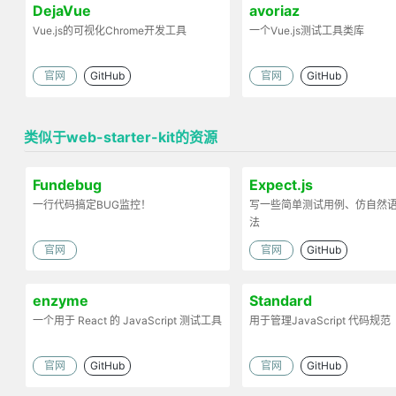
DejaVue
avoriaz
Vue.js的可视化Chrome开发工具
一个Vue.js测试工具类库
官网
GitHub
官网
GitHub
类似于web-starter-kit的资源
Fundebug
Expect.js
一行代码搞定BUG监控！
写一些简单测试用例、仿自然
法
官网
官网
GitHub
enzyme
Standard
一个用于 React 的 JavaScript 测试工具
用于管理JavaScript 代码规范
官网
GitHub
官网
GitHub