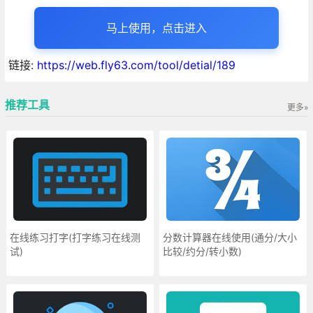
马上使用，点击进入
链接:
https://web.fly63.com/tool/detial/189
推荐工具
更多»
在线练习打字(打字练习在线测
分数计算器在线使用(通分/大小
试)
比较/约分/转小数)