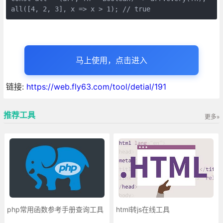
all([4, 2, 3], x => x > 1); // true
马上使用，点击进入
链接:
https://web.fly63.com/tool/detial/191
推荐工具
更多»
php常用函数参考手册查询工具
html转js在线工具