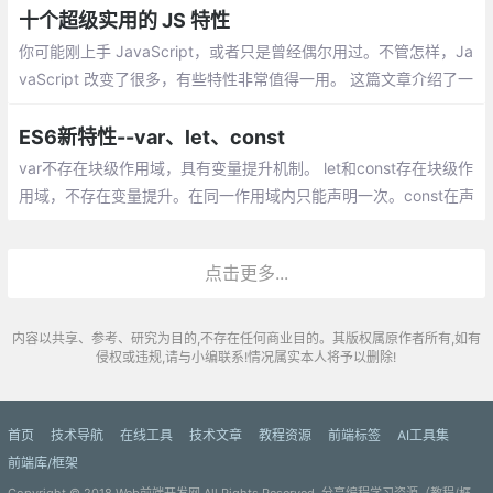
十个超级实用的 JS 特性
你可能刚上手 JavaScript，或者只是曾经偶尔用过。不管怎样，Ja
vaScript 改变了很多，有些特性非常值得一用。 这篇文章介绍了一
些特性，在我看来，一个严肃的 JavaScript 开发者每天都多多少
少会用到这些特性
ES6新特性--var、let、const
var不存在块级作用域，具有变量提升机制。 let和const存在块级作
用域，不存在变量提升。在同一作用域内只能声明一次。const在声
明时需要赋值且无法修改，但如果常量是对象，则对象的属性可以
修改。
点击更多...
内容以共享、参考、研究为目的,不存在任何商业目的。其版权属原作者所有,如有
侵权或违规,请与小编联系!情况属实本人将予以删除!
首页
技术导航
在线工具
技术文章
教程资源
前端标签
AI工具集
前端库/框架