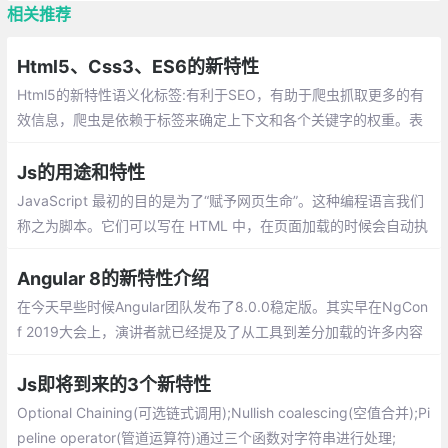
相关推荐
Html5、Css3、ES6的新特性
Html5的新特性语义化标签:有利于SEO，有助于爬虫抓取更多的有
效信息，爬虫是依赖于标签来确定上下文和各个关键字的权重。表
单新特性,多媒体视频(video)和音频(audio)
Js的用途和特性
JavaScript 最初的目的是为了“赋予网页生命”。这种编程语言我们
称之为脚本。它们可以写在 HTML 中，在页面加载的时候会自动执
行。脚本作为纯文本存在和执行。它们不需要特殊的准备或编译即
可运行。
Angular 8的新特性介绍
在今天早些时候Angular团队发布了8.0.0稳定版。其实早在NgCon
f 2019大会上，演讲者就已经提及了从工具到差分加载的许多内容
以及更多令人敬畏的功能。下面是我对8.0.0一些新功能的简单介
绍，希望可以帮助大家快速了解新版本
Js即将到来的3个新特性
Optional Chaining(可选链式调用);Nullish coalescing(空值合并);Pi
peline operator(管道运算符)通过三个函数对字符串进行处理;