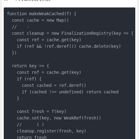
function makeWeakCached(f) {

  const cache = new Map()

  //    -   

  const cleanup = new FinalizationRegistry(key => {

    const ref = cache.get(key)

    if (ref && !ref.deref()) cache.delete(key)

  })

  return key => {

    const ref = cache.get(key)

    if (ref) {

      const cached = ref.deref()

      if (cached !== undefined) return cached

    }

    const fresh = f(key)

    cache.set(key, new WeakRef(fresh))

    //      ( )

    cleanup.register(fresh, key)

    return fresh
