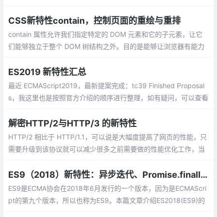
CSS新特性contain，控制页面的重绘与重排
contain 属性允许我们指定特定的 DOM 元素和它的子元素，让它
们能够独立于整个 DOM 树结构之外。目的是能够让浏览器有能力
只对部分元素进行重绘、重排，而不必每次都针对整个页面。
ES2019 新特性汇总
最近 ECMAScript2019，最新提案完成：tc39 Finished Proposal
s，我这里也是按照官方介绍的顺序进行整理，如有疑问，可以查看
官方介绍啦~另外之前也整理了 《ES6/ES7/ES8/ES9系列》，可以
一起看哈。
解密HTTP/2与HTTP/3 的新特性
HTTP/2 相比于 HTTP/1.1，可以说是大幅度提高了网页的性能，只
需要升级到该协议就可以减少很多之前需要做的性能优化工作，当
然兼容问题以及如何优雅降级应该是国内还不普遍使用的原因之
一。
ES9（2018）新特性：异步迭代、Promise.finally、Rest/Spread等
ES9是ECMA协会在2018年6月发行的一个版本，因为是ECMAScri
pt的第九个版本，所以也称为ES9。本篇文章介绍ES2018(ES9)的
新特性，来看看怎么使用它们。