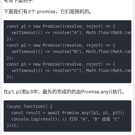
考虑下面例子：
下面我们有3个 promise，它们是随机的。
const p1 = new Promise((resolve, reject) => {

  setTimeout(() => resolve("A"), Math.floor(Math.rando
});

const p2 = new Promise((resolve, reject) => {

  setTimeout(() => resolve("B"), Math.floor(Math.rando
});

const p3 = new Promise((resolve, reject) => {

  setTimeout(() => resolve("C"), Math.floor(Math.rando
});
在p1, p2和p3中，最先的完成的的由Promise.any()执行。
(async function() {

  const result = await Promise.any([p1, p2, p3]);

  console.log(result); // 打印 "A", "B" 或者 "C"

})();