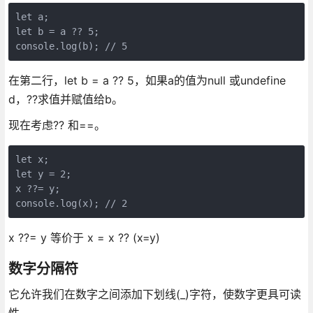
let a;

let b = a ?? 5;

console.log(b); // 5
在第二行，let b = a ?? 5，如果a的值为null 或undefine
d，??求值并赋值给b。
现在考虑?? 和==。
let x;

let y = 2;

x ??= y;

console.log(x); // 2
x ??= y 等价于 x = x ?? (x=y)
数字分隔符
它允许我们在数字之间添加下划线(_)字符，使数字更具可读
性。