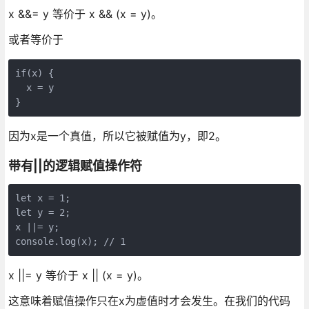
x &&= y 等价于 x && (x = y)。
或者等价于
if(x) {

  x = y

}
因为x是一个真值，所以它被赋值为y，即2。
带有||的逻辑赋值操作符
let x = 1;

let y = 2;

x ||= y;

console.log(x); // 1
x ||= y 等价于 x || (x = y)。
这意味着赋值操作只在x为虚值时才会发生。在我们的代码