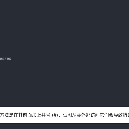
ssed

，方法是在其前面加上井号 (#)，试图从类外部访问它们会导致错