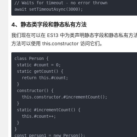
// Waits for timeout - no error thrown

await setTimeoutAsync(3000);
4、静态类字段和静态私有方法
我们现在可以在 ES13 中为类声明静态字段和静态私有方
方法可以使用 this.constructor 访问它们。
class Person {

 static #count = 0;

 static getCount() {

   return this.#count;

 }

 constructor() {

   this.constructor.#incrementCount();

 }

 static #incrementCount() {

   this.#count++;

 }

}

const person1 = new Person();
