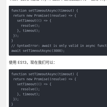
function setTimeoutAsync(timeout) {

 return new Promise((resolve) => {

   setTimeout(() => {

     resolve();

   }, timeout);

 });

}

// SyntaxError: await is only valid in async functi
await setTimeoutAsync(3000);
使用 ES13，现在我们可以：
function setTimeoutAsync(timeout) {

 return new Promise((resolve) => {

   setTimeout(() => {

     resolve();

   }, timeout);

 });

}
