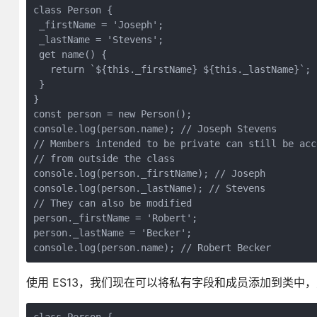
class Person {

 _firstName = 'Joseph';

 _lastName = 'Stevens';

 get name() {

   return `${this._firstName} ${this._lastName}`;

 }

}

const person = new Person();

console.log(person.name); // Joseph Stevens

// Members intended to be private can still be acce
// from outside the class

console.log(person._firstName); // Joseph

console.log(person._lastName); // Stevens

// They can also be modified

person._firstName = 'Robert';

person._lastName = 'Becker';

console.log(person.name); // Robert Becker
使用 ES13，我们现在可以将私有字段和成员添加到类中