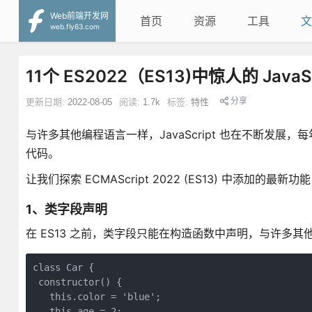
Web前端开发网
首页
资源
工具
文
web.fly63.com
11个 ES2022（ES13)中惊人的 JavaS
分享
更新日期:
2022-08-05
阅读:
1.7k
标签:
特性
与许多其他编程语言一样，JavaScript 也在不断发
代码。
让我们探索 ECMAScript 2022 (ES13) 中添
1、类字段声明
在 ES13 之前，类字段只能在构造函数中声明，与许多
class Car {

 constructor() {

   this.color = 'blue';

   this.age = 2;
