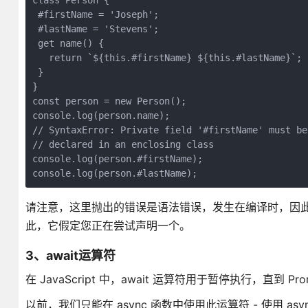
class Person {

 #firstName = 'Joseph';

 #lastName = 'Stevens';

 get name() {

   return `${this.#firstName} ${this.#lastName}`;

 }

}

const person = new Person();

console.log(person.name);

// SyntaxError: Private field '#firstName' must be

// declared in an enclosing class

console.log(person.#firstName);

console.log(person.#lastName);
请注意，这里抛出的错误是语法错误，发生在编译时，因
此，它假定您正在尝试声明一个。
3、await运算符
在 JavaScript 中，await 运算符用于暂停执行，直到 
以前，我们只能在 async 函数中使用此运算符 - 使用 