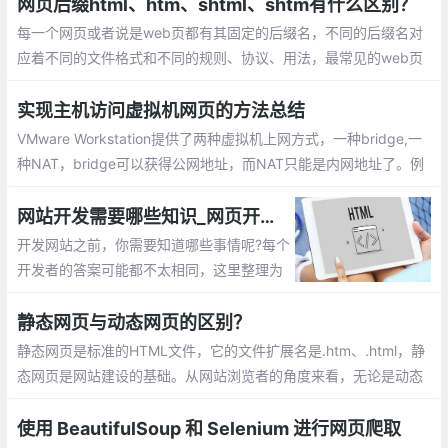
网站里的一个或多个网页被删除后，可以使
网页后缀html、htm、shtml、shtm有什么区别？
用这种方式将用户引导到其它正常的网页中
每一个网页或者说是web页都有其固定的后缀名，不同的后缀名对
去，从而留住用户。
应着不同的文件格式和不同的规则、协议、用法，最常见的web页
的后缀名是.html和.htm，但这只是web页最基本的两种文件格式，
今天我们来介绍一下web页的其它一些文件格式。
实现主机访问虚拟机网页的方法总结
VMware Workstation提供了两种虚拟机上网方式，一种bridge,一
种NAT，bridge可以获得公网地址，而NAT只能是内网地址了。例
1：在虚拟机内搭建http服务器，使用公网地址访问,例2： ssh端口
映射
网站开发需要哪些知识_网页开发你需要知道的6件事
开发网站之前，你需要知道哪些事情呢?每个
开发者的答案可能都不太相同，这里整理为
6个方面：界面和用户体验、安全性、性能
(Performance)、搜索引擎优化、技术(Tech
静态网页与动态网页的区别？
nology)、解决bug
静态网页是标准的HTML文件，它的文件扩展名是.htm、.html，静
态网页是网站建设的基础。从网站浏览者的角度来看，无论是动态
网页还是静态网页，都可以展示基本的文字和图片信息，但从网站
开发、管理、维护的角度来看就有很大的差别。
使用 BeautifulSoup 和 Selenium 进行网页爬取