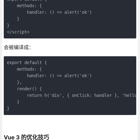
    methods: {

        handler: () => alert('ok')

    }

}

</script>
会被编译成：
export default {

    methods: {

        handler: () => alert('ok')

    },

    render() {

        return h('div', { onClick: handler }, 'hello w
    }

}
Vue 3 的优化技巧