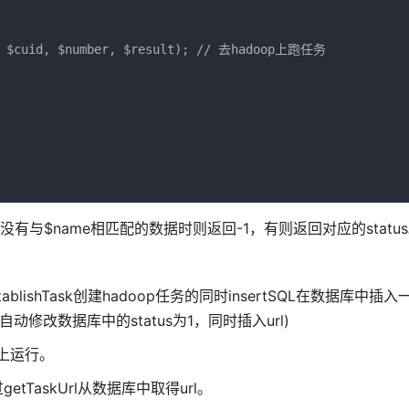
d, $cuid, $number, $result); // 去hadoop上跑任务

中没有与$name相匹配的数据时则返回-1，有则返回对应的statu
lishTask创建hadoop任务的同时insertSQL在数据库中插入
束时会自动修改数据库中的status为1，同时插入url)
p上运行。
tTaskUrl从数据库中取得url。