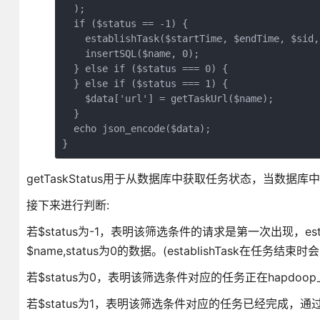
  );

  if ($status == -1) {

    establishTask($startTime, $endTime, $si
    insertSQL($name, 0); 

  } else if ($status === 0) {

  } else if ($status === 1) {

    $data['url'] = getTaskUrl($name);

  }

  echo json_encode($data);

}
getTaskStatus用于从数据库中获取任务状态，当数据库
接下来进行判断:
若$status为-1，表明该筛选条件的请求是第一次出现，estab
$name,status为0的数据。(establishTask在任务结
若$status为0，表明该筛选条件对应的任务正在hapdoo
若$status为1，表明该筛选条件对应的任务已经完成，通过ge