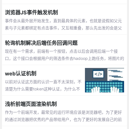
目需接入公司内部监控平台，本人之前vue errorHooks不甚了解,
决定探一探
浏览器JS事件触发机制
事件会从最外层开始发生，直到最具体的元素，也就是说假如父元
素与子元素都绑定有点击事件，又互相重叠，那么先出发的会是父
元素的事件，然后再传递到子元素。事件会从最内从的元素开始发
生，再向外传播，正好与事件捕获相反。
轮询机制解决后端任务回调问题
现在有一个需求，前端有一个按钮，点击以后会调用后端一个接
口，这个接口会根据用户的筛选条件去hadoop上跑任务，将图片的
base64转为img然后打包成zip，生成一个下载连接返回给前端，
弹出下载框。hadoop上的这个任务耗时比较久
web认证机制
以前对认证这方面的认识一直不太深刻，不
清楚为什么需要token这种认证，为什么不
简单使用session存储用户登录信息等。最近
读了几篇大牛的博客才对认证机制方面有了
浅析前端页面渲染机制
进一步了解。
作为一个前端开发，最常见的运行环境应该是浏览器吧，为了更好
的通过浏览器把优秀的产品带给用户，也为了更好的发展自己的前
端职业之路，有必要了解从我们在浏览器地址栏输入网址到看到页