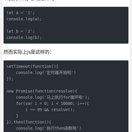
let a = '1';

console.log(a);

let b = '2';

console.log(b);
然而实际上js是这样的：
setTimeout(function(){

    console.log('定时器开始啦')

});

new Promise(function(resolve){

    console.log('马上执行for循环啦');

    for(var i = 0; i < 10000; i++){

        i == 99 && resolve();

    }

}).then(function(){

    console.log('执行then函数啦')
