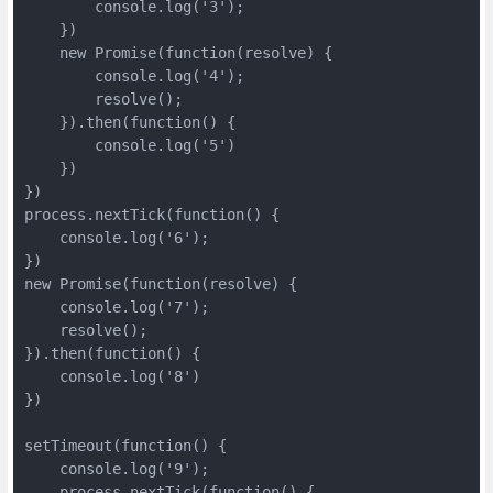
        console.log('3');

    })

    new Promise(function(resolve) {

        console.log('4');

        resolve();

    }).then(function() {

        console.log('5')

    })

})

process.nextTick(function() {

    console.log('6');

})

new Promise(function(resolve) {

    console.log('7');

    resolve();

}).then(function() {

    console.log('8')

})

setTimeout(function() {

    console.log('9');

    process.nextTick(function() {
