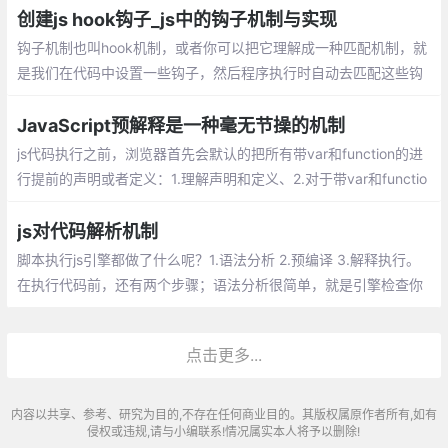
面这期间浏览器是如何进行工作的
创建js hook钩子_js中的钩子机制与实现
钩子机制也叫hook机制，或者你可以把它理解成一种匹配机制，就
是我们在代码中设置一些钩子，然后程序执行时自动去匹配这些钩
子；这样做的好处就是提高了程序的执行效率，减少了if else 的使
用同事优化代码结构
JavaScript预解释是一种毫无节操的机制
js代码执行之前，浏览器首先会默认的把所有带var和function的进
行提前的声明或者定义：1.理解声明和定义、2.对于带var和functio
n关键字的在预解释的时候操作不一样的、3.预解释只发生在当前的
作用域下
js对代码解析机制
脚本执行js引擎都做了什么呢？1.语法分析 2.预编译 3.解释执行。
在执行代码前，还有两个步骤；语法分析很简单，就是引擎检查你
的代码有没有什么低级的语法错误 ，查找全局变量声明（包括隐式
全局变量声明，省略var声明），变量名作全局对象的属性，值为u
点击更多...
ndefined
内容以共享、参考、研究为目的,不存在任何商业目的。其版权属原作者所有,如有
侵权或违规,请与小编联系!情况属实本人将予以删除!