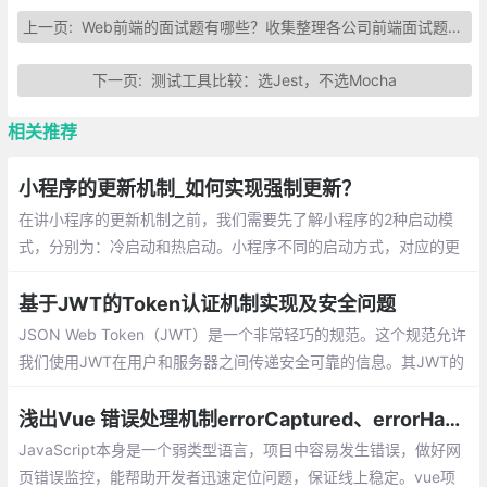
上一页:
Web前端的面试题有哪些？收集整理各公司前端面试题总汇
下一页:
测试工具比较：选Jest，不选Mocha
相关推荐
小程序的更新机制_如何实现强制更新？
在讲小程序的更新机制之前，我们需要先了解小程序的2种启动模
式，分别为：冷启动和热启动。小程序不同的启动方式，对应的更
新情况不不一样的。无论冷启动，还是热启动。小程序都不会马上
更新的，如果我们需要强制更新，需要如何实现呢？
基于JWT的Token认证机制实现及安全问题
JSON Web Token（JWT）是一个非常轻巧的规范。这个规范允许
我们使用JWT在用户和服务器之间传递安全可靠的信息。其JWT的
组成：一个JWT实际上就是一个字符串，它由三部分组成，头部、
载荷与签名。
浅出Vue 错误处理机制errorCaptured、errorHandler
JavaScript本身是一个弱类型语言，项目中容易发生错误，做好网
页错误监控，能帮助开发者迅速定位问题，保证线上稳定。vue项