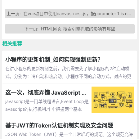
上一页:
在vue项目中使用canvas-nest.js，报parameter 1 is not of type Element
下一页:
HTML网页 搜索引擎抓取的影响有哪些
相关推荐
小程序的更新机制_如何实现强制更新？
在讲小程序的更新机制之前，我们需要先了解小程序的2种启动模
式，分别为：冷启动和热启动。小程序不同的启动方式，对应的更
新情况不不一样的。无论冷启动，还是热启动。小程序都不会马上
更新的，如果我们需要强制更新，需要如何实现呢？
这一次，彻底弄懂 JavaScript 执行机制
javascript是一门单线程语言,Event Loop是j
avascript的执行机制.牢牢把握两个基本
点，以认真学习javascript为中心，早日实
现成为前端高手的伟大梦想！
基于JWT的Token认证机制实现及安全问题
JSON Web Token（JWT）是一个非常轻巧的规范。这个规范允许