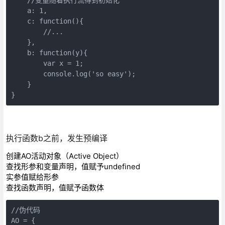
    a: 1,

    c: function(){

        //...

    },

    b: function(y){

        var x = 1;

        console.log('so easy');

    }

}
执行函数b之前，发生预编译
创建AO活动对象（Active Object）
查找形参和变量声明，值赋予undefined
实参值赋给形参
查找函数声明，值赋予函数体
//伪代码

AO = {
