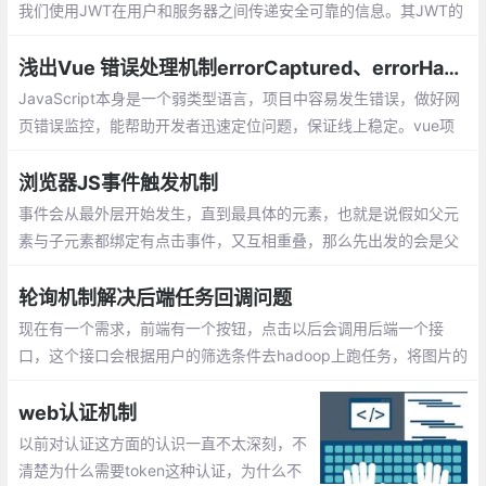
我们使用JWT在用户和服务器之间传递安全可靠的信息。其JWT的
组成：一个JWT实际上就是一个字符串，它由三部分组成，头部、
载荷与签名。
浅出Vue 错误处理机制errorCaptured、errorHandler
JavaScript本身是一个弱类型语言，项目中容易发生错误，做好网
页错误监控，能帮助开发者迅速定位问题，保证线上稳定。vue项
目需接入公司内部监控平台，本人之前vue errorHooks不甚了解,
决定探一探
浏览器JS事件触发机制
事件会从最外层开始发生，直到最具体的元素，也就是说假如父元
素与子元素都绑定有点击事件，又互相重叠，那么先出发的会是父
元素的事件，然后再传递到子元素。事件会从最内从的元素开始发
生，再向外传播，正好与事件捕获相反。
轮询机制解决后端任务回调问题
现在有一个需求，前端有一个按钮，点击以后会调用后端一个接
口，这个接口会根据用户的筛选条件去hadoop上跑任务，将图片的
base64转为img然后打包成zip，生成一个下载连接返回给前端，
弹出下载框。hadoop上的这个任务耗时比较久
web认证机制
以前对认证这方面的认识一直不太深刻，不
清楚为什么需要token这种认证，为什么不