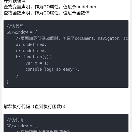
开始预编译
查找变量声明，作为GO属性，值赋予undefined
查找函数声明，作为GO属性，值赋予函数体
//伪代码

GO/window = {

    //页面加载创建GO同时，创建了document、navigator、sc
    a: undefined,

    c: undefined，

    b: function(y){

        var x = 1;

        console.log('so easy');

    }

}
解释执行代码（直到执行函数b）
//伪代码

GO/window = {

    //变量随着执行流得到初始化
