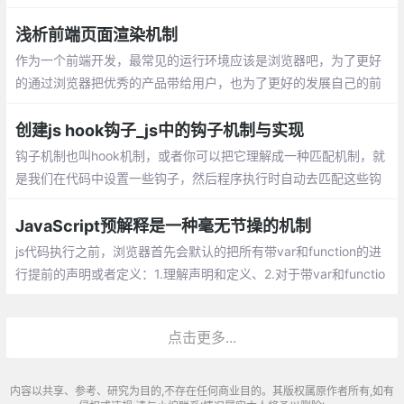
简单使用session存储用户登录信息等。最近
读了几篇大牛的博客才对认证机制方面有了
浅析前端页面渲染机制
进一步了解。
作为一个前端开发，最常见的运行环境应该是浏览器吧，为了更好
的通过浏览器把优秀的产品带给用户，也为了更好的发展自己的前
端职业之路，有必要了解从我们在浏览器地址栏输入网址到看到页
面这期间浏览器是如何进行工作的
创建js hook钩子_js中的钩子机制与实现
钩子机制也叫hook机制，或者你可以把它理解成一种匹配机制，就
是我们在代码中设置一些钩子，然后程序执行时自动去匹配这些钩
子；这样做的好处就是提高了程序的执行效率，减少了if else 的使
用同事优化代码结构
JavaScript预解释是一种毫无节操的机制
js代码执行之前，浏览器首先会默认的把所有带var和function的进
行提前的声明或者定义：1.理解声明和定义、2.对于带var和functio
n关键字的在预解释的时候操作不一样的、3.预解释只发生在当前的
作用域下
点击更多...
内容以共享、参考、研究为目的,不存在任何商业目的。其版权属原作者所有,如有