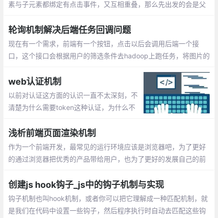
素与子元素都绑定有点击事件，又互相重叠，那么先出发的会是父
元素的事件，然后再传递到子元素。事件会从最内从的元素开始发
生，再向外传播，正好与事件捕获相反。
轮询机制解决后端任务回调问题
现在有一个需求，前端有一个按钮，点击以后会调用后端一个接
口，这个接口会根据用户的筛选条件去hadoop上跑任务，将图片的
base64转为img然后打包成zip，生成一个下载连接返回给前端，
弹出下载框。hadoop上的这个任务耗时比较久
web认证机制
以前对认证这方面的认识一直不太深刻，不
清楚为什么需要token这种认证，为什么不
简单使用session存储用户登录信息等。最近
读了几篇大牛的博客才对认证机制方面有了
浅析前端页面渲染机制
进一步了解。
作为一个前端开发，最常见的运行环境应该是浏览器吧，为了更好
的通过浏览器把优秀的产品带给用户，也为了更好的发展自己的前
端职业之路，有必要了解从我们在浏览器地址栏输入网址到看到页
面这期间浏览器是如何进行工作的
创建js hook钩子_js中的钩子机制与实现
钩子机制也叫hook机制，或者你可以把它理解成一种匹配机制，就
是我们在代码中设置一些钩子，然后程序执行时自动去匹配这些钩