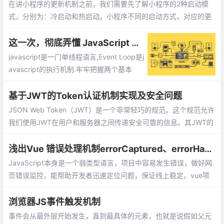
在讲小程序的更新机制之前，我们需要先了解小程序的2种启动模
式，分别为：冷启动和热启动。小程序不同的启动方式，对应的更
新情况不不一样的。无论冷启动，还是热启动。小程序都不会马上
更新的，如果我们需要强制更新，需要如何实现呢？
这一次，彻底弄懂 JavaScript 执行机制
javascript是一门单线程语言,Event Loop是j
avascript的执行机制.牢牢把握两个基本
点，以认真学习javascript为中心，早日实
现成为前端高手的伟大梦想！
基于JWT的Token认证机制实现及安全问题
JSON Web Token（JWT）是一个非常轻巧的规范。这个规范允许
我们使用JWT在用户和服务器之间传递安全可靠的信息。其JWT的
组成：一个JWT实际上就是一个字符串，它由三部分组成，头部、
载荷与签名。
浅出Vue 错误处理机制errorCaptured、errorHandler
JavaScript本身是一个弱类型语言，项目中容易发生错误，做好网
页错误监控，能帮助开发者迅速定位问题，保证线上稳定。vue项
目需接入公司内部监控平台，本人之前vue errorHooks不甚了解,
决定探一探
浏览器JS事件触发机制
事件会从最外层开始发生，直到最具体的元素，也就是说假如父元