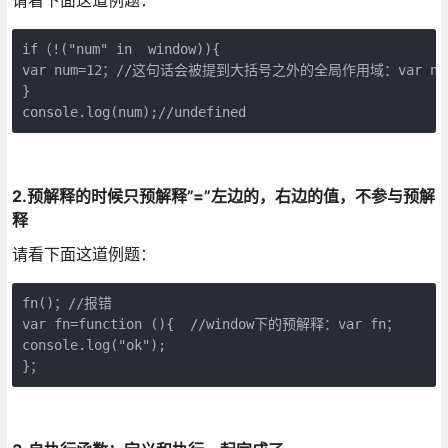
请看下面这道例题：
if（!("num" in  window)){

var num=12；//这句话会被提到大括号之外的全局作用域：var num;->
}

console.log(num);//undefined
2.预解释的时候只预解释”=”左边的，右边的值，不参与预解
释
请看下面这道例题：
fn()；//报错

var fn=function (){  //window下的预解释：var fn；

console.log("ok");

}；