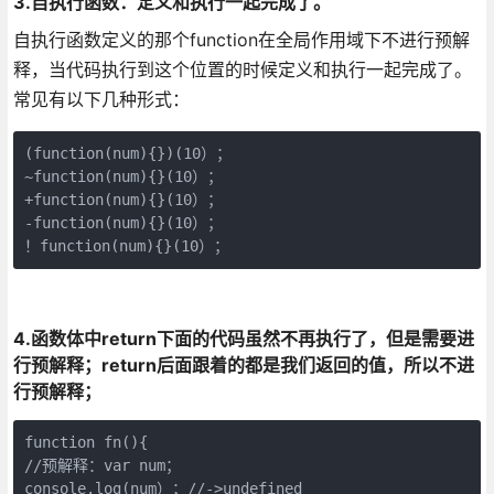
3.自执行函数：定义和执行一起完成了。
自执行函数定义的那个function在全局作用域下不进行预解
释，当代码执行到这个位置的时候定义和执行一起完成了。
常见有以下几种形式：
(function(num){})(10）；

~function(num){}(10）；

+function(num){}(10）；

-function(num){}(10）；

！function(num){}(10）；
4.函数体中return下面的代码虽然不再执行了，但是需要进
行预解释；return后面跟着的都是我们返回的值，所以不进
行预解释；
function fn(){

//预解释：var num；

console.log(num）；//->undefined
