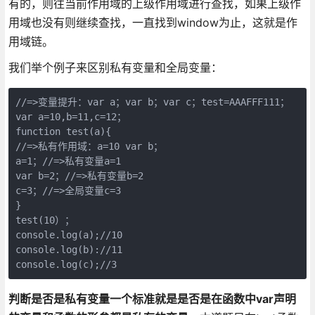
有的，则往当前作用域的上级作用域进行查找，如果上级作
用域也没有则继续查找，一直找到window为止，这就是作
用域链。
我们举个例子来区别私有变量和全局变量：
//=>变量提升：var a；var b；var c；test=AAAFFF111；

var a=10,b=11,c=12；

function test(a){

//=>私有作用域：a=10 var b；

a=1；//=>私有变量a=1

var b=2；//=>私有变量b=2

c=3；//=>全局变量c=3

}

test(10）；

console.log(a);//10

console.log(b)://11

console.log(c);//3
判断是否是私有变量一个标准就是是否是在函数中var声明