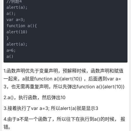
//例题4

alert(a);

a();

var a=3;

function a(){

alert(10)

}

alert(a);

a=6;

a()
1.函数声明优先于变量声明，预解释时候，函数声明和赋值
一起来，a就是function a(){alert(10)} ，后面遇到var a=
3，也无需再重复声明，所以先弹出function a(){alert(10)}
2.a()，执行函数，然后弹出10
3.接着执行了var a=3; 所以alert(a)就是显示3
4.由于a不是一个函数了，所以往下在执行到a()的时候， 报
错。