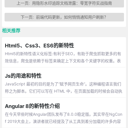
上一页:
用隐形水印追踪文档泄露：零宽字符实战指南
下一页:
前端代码更新，如何悄悄通知用户刷新？
相关推荐
Html5、Css3、ES6的新特性
Html5的新特性语义化标签:有利于SEO，有助于爬虫抓取更多的有
效信息，爬虫是依赖于标签来确定上下文和各个关键字的权重。表
单新特性,多媒体视频(video)和音频(audio)
Js的用途和特性
JavaScript 最初的目的是为了“赋予网页生命”。这种编程语言我们
称之为脚本。它们可以写在 HTML 中，在页面加载的时候会自动执
行。脚本作为纯文本存在和执行。它们不需要特殊的准备或编译即
可运行。
Angular 8的新特性介绍
在今天早些时候Angular团队发布了8.0.0稳定版。其实早在NgCon
f 2019大会上，演讲者就已经提及了从工具到差分加载的许多内容