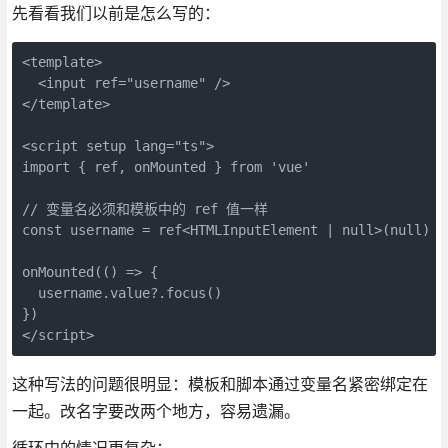
先看看我们以前是怎么写的：
<template>

  <input ref="username" />

</template>

<script setup lang="ts">

import { ref, onMounted } from 'vue'

// 变量名必须和模板中的 ref 值一样

const username = ref<HTMLInputElement | null>(null)

onMounted(() => {

  username.value?.focus()

})

</script>
这种写法的问题很明显：模板和脚本通过变量名紧密绑定在
一起。改名字要改两个地方，容易遗漏。
循环中的情况更复杂：