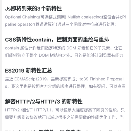
以及更多令人敬畏的功能。下面是我对8.0.0一些新功能的简单介
绍，希望可以帮助大家快速了解新版本
Js即将到来的3个新特性
Optional Chaining(可选链式调用);Nullish coalescing(空值合并);Pi
peline operator(管道运算符)通过三个函数对字符串进行处理;
CSS新特性contain，控制页面的重绘与重排
contain 属性允许我们指定特定的 DOM 元素和它的子元素，让它
们能够独立于整个 DOM 树结构之外。目的是能够让浏览器有能力
只对部分元素进行重绘、重排，而不必每次都针对整个页面。
ES2019 新特性汇总
最近 ECMAScript2019，最新提案完成：tc39 Finished Proposal
s，我这里也是按照官方介绍的顺序进行整理，如有疑问，可以查看
官方介绍啦~另外之前也整理了 《ES6/ES7/ES8/ES9系列》，可以
一起看哈。
解密HTTP/2与HTTP/3 的新特性
HTTP/2 相比于 HTTP/1.1，可以说是大幅度提高了网页的性能，只
需要升级到该协议就可以减少很多之前需要做的性能优化工作，当
然兼容问题以及如何优雅降级应该是国内还不普遍使用的原因之