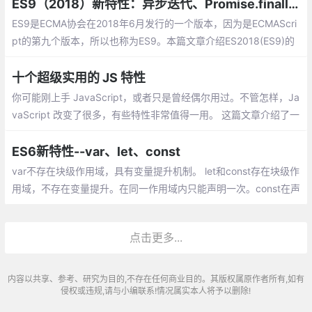
一。
ES9（2018）新特性：异步迭代、Promise.finally、Rest/Spread等
ES9是ECMA协会在2018年6月发行的一个版本，因为是ECMAScri
pt的第九个版本，所以也称为ES9。本篇文章介绍ES2018(ES9)的
新特性，来看看怎么使用它们。
十个超级实用的 JS 特性
你可能刚上手 JavaScript，或者只是曾经偶尔用过。不管怎样，Ja
vaScript 改变了很多，有些特性非常值得一用。 这篇文章介绍了一
些特性，在我看来，一个严肃的 JavaScript 开发者每天都多多少
少会用到这些特性
ES6新特性--var、let、const
var不存在块级作用域，具有变量提升机制。 let和const存在块级作
用域，不存在变量提升。在同一作用域内只能声明一次。const在声
明时需要赋值且无法修改，但如果常量是对象，则对象的属性可以
修改。
点击更多...
内容以共享、参考、研究为目的,不存在任何商业目的。其版权属原作者所有,如有
侵权或违规,请与小编联系!情况属实本人将予以删除!