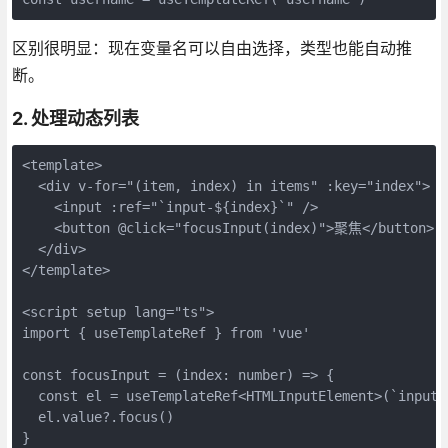
区别很明显：现在变量名可以自由选择，类型也能自动推
断。
2. 处理动态列表
<template>

  <div v-for="(item, index) in items" :key="index">

    <input :ref="`input-${index}`" />

    <button @click="focusInput(index)">聚焦</button>

  </div>

</template>

<script setup lang="ts">

import { useTemplateRef } from 'vue'

const focusInput = (index: number) => {

  const el = useTemplateRef<HTMLInputElement>(`input-$
  el.value?.focus()

}
