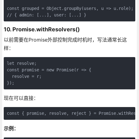
const grouped = Object.groupBy(users, u => u.role);

// { admin: [...], user: [...] }
10. Promise.withResolvers()
以前需要在Promise外部控制完成时机时，写法通常长这
样：
let resolve;

const promise = new Promise(r => {

  resolve = r;

});
现在可以直接：
const { promise, resolve, reject } = Promise.withReso
示例：