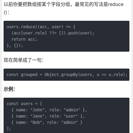
以前你要把数组按某个字段分组，最常见的写法是reduce
()：
users.reduce((acc, user) => {

  (acc[user.role] ??= []).push(user);

  return acc;

}, {});
现在简单成了一句：
const grouped = Object.groupBy(users, u => u.role);
示例：
const users = [

  { name: "John", role: "admin" },

  { name: "Jane", role: "user" },

  { name: "Bob", role: "admin" }

];
