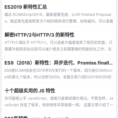
ES2019 新特性汇总
最近 ECMAScript2019，最新提案完成：tc39 Finished Proposal
s，我这里也是按照官方介绍的顺序进行整理，如有疑问，可以查看
官方介绍啦~另外之前也整理了 《ES6/ES7/ES8/ES9系列》，可以
一起看哈。
解密HTTP/2与HTTP/3 的新特性
HTTP/2 相比于 HTTP/1.1，可以说是大幅度提高了网页的性能，只
需要升级到该协议就可以减少很多之前需要做的性能优化工作，当
然兼容问题以及如何优雅降级应该是国内还不普遍使用的原因之
一。
ES9（2018）新特性：异步迭代、Promise.finally、Rest/Spread等
ES9是ECMA协会在2018年6月发行的一个版本，因为是ECMAScri
pt的第九个版本，所以也称为ES9。本篇文章介绍ES2018(ES9)的
新特性，来看看怎么使用它们。
十个超级实用的 JS 特性
你可能刚上手 JavaScript，或者只是曾经偶尔用过。不管怎样，Ja
vaScript 改变了很多，有些特性非常值得一用。 这篇文章介绍了一
些特性，在我看来，一个严肃的 JavaScript 开发者每天都多多少
少会用到这些特性