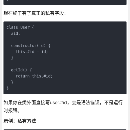
现在终于有了真正的私有字段：
class User {

  #id;

  constructor(id) {

    this.#id = id;

  }

  getId() {

    return this.#id;

  }

}
如果你在类外面直接写user.#id，会是语法错误，不是运行
时报错。
示例：私有方法