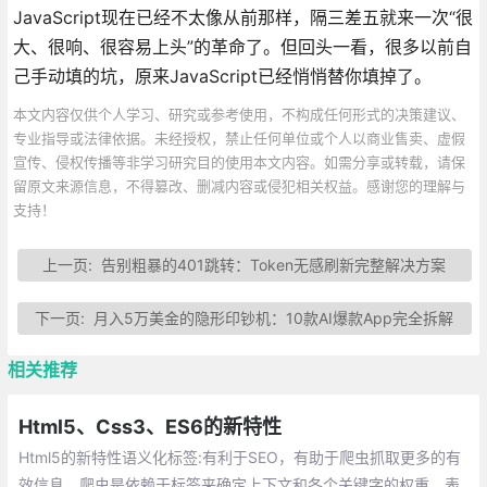
JavaScript现在已经不太像从前那样，隔三差五就来一次“很
大、很响、很容易上头”的革命了。但回头一看，很多以前自
己手动填的坑，原来JavaScript已经悄悄替你填掉了。
本文内容仅供个人学习、研究或参考使用，不构成任何形式的决策建议、
专业指导或法律依据。未经授权，禁止任何单位或个人以商业售卖、虚假
宣传、侵权传播等非学习研究目的使用本文内容。如需分享或转载，请保
留原文来源信息，不得篡改、删减内容或侵犯相关权益。感谢您的理解与
支持！
上一页:
告别粗暴的401跳转：Token无感刷新完整解决方案
下一页:
月入5万美金的隐形印钞机：10款AI爆款App完全拆解
相关推荐
Html5、Css3、ES6的新特性
Html5的新特性语义化标签:有利于SEO，有助于爬虫抓取更多的有
效信息，爬虫是依赖于标签来确定上下文和各个关键字的权重。表