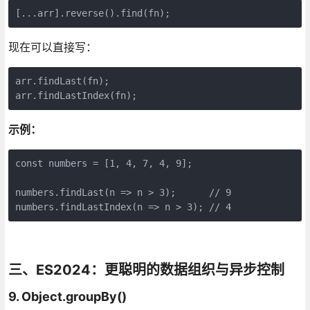
[...arr].reverse().find(fn);
现在可以直接写：
arr.findLast(fn);

arr.findLastIndex(fn);
示例：
const numbers = [1, 4, 7, 4, 9];

numbers.findLast(n => n > 3);      // 9

numbers.findLastIndex(n => n > 3); // 4
三、ES2024：更聪明的数据组织与异步控制
9. Object.groupBy()