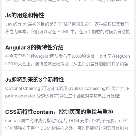
单新特性,多媒体视频(video)和音频(audio)
Js的用途和特性
JavaScript 最初的目的是为了“赋予网页生命”。这种编程语言我们
称之为脚本。它们可以写在 HTML 中，在页面加载的时候会自动执
行。脚本作为纯文本存在和执行。它们不需要特殊的准备或编译即
可运行。
Angular 8的新特性介绍
在今天早些时候Angular团队发布了8.0.0稳定版。其实早在NgCon
f 2019大会上，演讲者就已经提及了从工具到差分加载的许多内容
以及更多令人敬畏的功能。下面是我对8.0.0一些新功能的简单介
绍，希望可以帮助大家快速了解新版本
Js即将到来的3个新特性
Optional Chaining(可选链式调用);Nullish coalescing(空值合并);Pi
peline operator(管道运算符)通过三个函数对字符串进行处理;
CSS新特性contain，控制页面的重绘与重排
contain 属性允许我们指定特定的 DOM 元素和它的子元素，让它
们能够独立于整个 DOM 树结构之外。目的是能够让浏览器有能力
只对部分元素进行重绘、重排，而不必每次都针对整个页面。