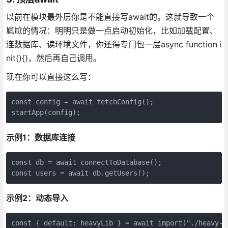
以前在模块最外层你是不能直接写await的。这就导致一个
尴尬的情况：明明只是做一点启动初始化，比如加载配置、
连数据库、读环境文件，你还得专门包一层async function i
nit(){}，然后再自己调用。
现在你可以直接这么写：
const config = await fetchConfig();

startApp(config);
示例1：数据库连接
const db = await connectToDatabase();

const users = await db.getUsers();
示例2：动态导入
const { default: heavyLib } = await import("./heavy-li