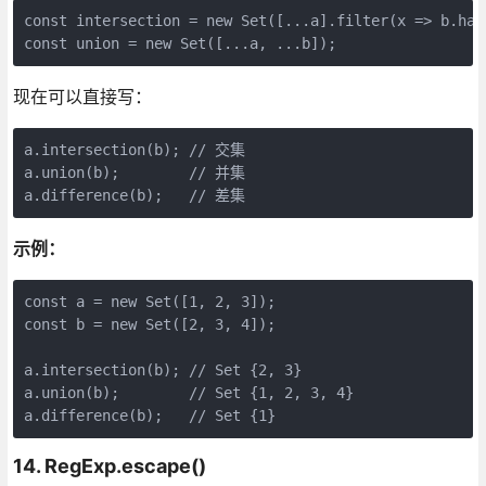
const intersection = new Set([...a].filter(x => b.has(
const union = new Set([...a, ...b]);
现在可以直接写：
a.intersection(b); // 交集

a.union(b);        // 并集

a.difference(b);   // 差集
示例：
const a = new Set([1, 2, 3]);

const b = new Set([2, 3, 4]);

a.intersection(b); // Set {2, 3}

a.union(b);        // Set {1, 2, 3, 4}

a.difference(b);   // Set {1}
14. RegExp.escape()