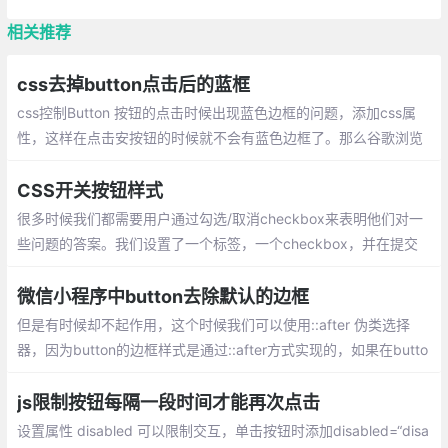
相关推荐
css去掉button点击后的蓝框
css控制Button 按钮的点击时候出现蓝色边框的问题，添加css属
性，这样在点击安按钮的时候就不会有蓝色边框了。那么谷歌浏览
器中button按钮的边框如何去除呢？
CSS开关按钮样式
很多时候我们都需要用户通过勾选/取消checkbox来表明他们对一
些问题的答案。我们设置了一个标签，一个checkbox，并在提交
表单后获取checkbox值，以查看用户是否已经选中或取消选中该c
heckbox。
微信小程序中button去除默认的边框
但是有时候却不起作用，这个时候我们可以使用::after 伪类选择
器，因为button的边框样式是通过::after方式实现的，如果在butto
n上定义边框就会出现两条边框线，所以我们可以使用::after的方式
去覆盖默认值。
js限制按钮每隔一段时间才能再次点击
设置属性 disabled 可以限制交互，单击按钮时添加disabled=“disa