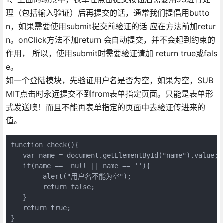
理（包括输入验证）后再提交的话，通常我们提倡用butto
n，如果需要使用submit提交前验证的话 应在方法前加retur
n。onClick方法不加return 会自动提交，并不会起到约束的
作用， 所以，使用submit时需要验证请加 return true或fals
e。
如一个登陆模块，先验证用户名是否为空，如果为空，SUB
MIT点击时永远提交不到from表单指定页面。只能是表单形
式发送噢！而且不能再表单指定的页面中去验证传进来的
值。
function check(){

   var name = document.getElementById("name").value;

   if(name ==  null || name == ''){

        alert("用户名不能为空");   

        return false;

   }

   return true;

}
