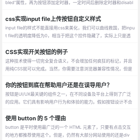
bled”属性，再为按钮添加定时器，一定时间后删除定时器和disabl
ed属性
css实现input file上传按钮自定义样式
input file的样式不能直接用css来美化，我们可以曲线救国，把inpu
t file的透明度降低为0，相当于把这个控件隐藏了，实际上只是透
明度为0，还是存在的，然后把div套上去，让div充当file的按钮。
CSS实现开关按钮的例子
这种技术使得一切完全复合语义，不会增加任何疯狂的标记，并且
用纯CSS就可以完成。当然，你需要注意浏览器兼容性情况，但是
你可以使用条件样式来兼容旧版浏览器，使用上面提到的例子，并
不会产生什么不足之处。
你的按钮到底在帮助用户还是在误导用户？
按钮是UI/UX最关键的组件之一，在不同设备及平台上得到了广泛
的应用。它们具有影响用户行为和体验的能力。假如按钮设计不合
理，会令用户产生误解及障碍。按钮设计的目的是引导用户完成我
们在交互系统中
使用 button 的 5 个理由
button 是平时使用最广泛的一个 HTML 元素了，只要有点击交互
的地方都推荐使用这个。但是，仍然有大部分网站使用的还是div