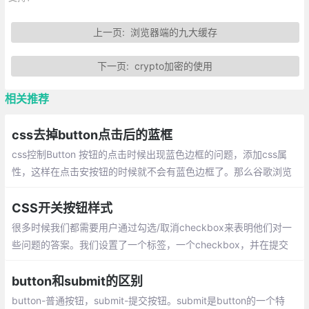
上一页:
浏览器端的九大缓存
下一页:
crypto加密的使用
相关推荐
css去掉button点击后的蓝框
css控制Button 按钮的点击时候出现蓝色边框的问题，添加css属
性，这样在点击安按钮的时候就不会有蓝色边框了。那么谷歌浏览
器中button按钮的边框如何去除呢？
CSS开关按钮样式
很多时候我们都需要用户通过勾选/取消checkbox来表明他们对一
些问题的答案。我们设置了一个标签，一个checkbox，并在提交
表单后获取checkbox值，以查看用户是否已经选中或取消选中该c
heckbox。
button和submit的区别
button-普通按钮，submit-提交按钮。submit是button的一个特