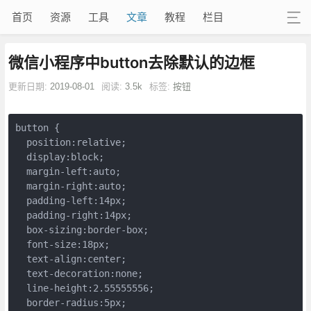
首页
资源
工具
文章
教程
栏目
微信小程序中button去除默认的边框
更新日期:
2019-08-01
阅读:
3.5k
标签:
按钮
button {

  position:relative;

  display:block;

  margin-left:auto;

  margin-right:auto;

  padding-left:14px;

  padding-right:14px;

  box-sizing:border-box;

  font-size:18px;

  text-align:center;

  text-decoration:none;

  line-height:2.55555556;

  border-radius:5px;
