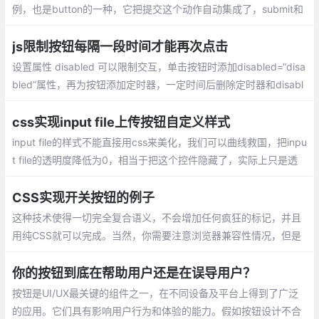
例，也是button的一种，它把提交这个动作自动集成了，submit和
button,二者都以按钮的形式展现,看起来都是按钮，所不同的是typ
e属性和处发响应的事件上。
js限制按钮每隔一段时间才能再次点击
设置属性 disabled 可以限制交互，单击按钮时添加disabled=“disa
bled”属性，再为按钮添加定时器，一定时间后删除定时器和disabl
ed属性
css实现input file上传按钮自定义样式
input file的样式不能直接用css来美化，我们可以曲线救国，把inpu
t file的透明度降低为0，相当于把这个控件隐藏了，实际上只是透
明度为0，还是存在的，然后把div套上去，让div充当file的按钮。
CSS实现开关按钮的例子
这种技术使得一切完全复合语义，不会增加任何疯狂的标记，并且
用纯CSS就可以完成。当然，你需要注意浏览器兼容性情况，但是
你可以使用条件样式来兼容旧版浏览器，使用上面提到的例子，并
不会产生什么不足之处。
你的按钮到底在帮助用户还是在误导用户？
按钮是UI/UX最关键的组件之一，在不同设备及平台上得到了广泛
的应用。它们具有影响用户行为和体验的能力。假如按钮设计不合