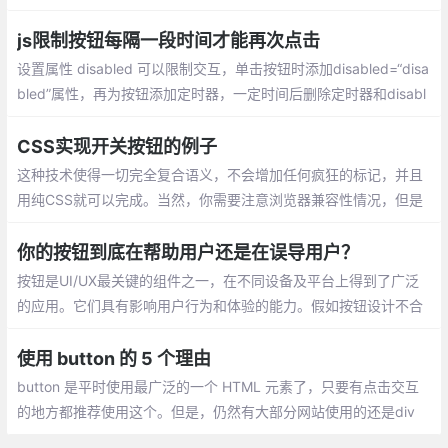
n上定义边框就会出现两条边框线，所以我们可以使用::after的方式
去覆盖默认值。
js限制按钮每隔一段时间才能再次点击
设置属性 disabled 可以限制交互，单击按钮时添加disabled=“disa
bled”属性，再为按钮添加定时器，一定时间后删除定时器和disabl
ed属性
CSS实现开关按钮的例子
这种技术使得一切完全复合语义，不会增加任何疯狂的标记，并且
用纯CSS就可以完成。当然，你需要注意浏览器兼容性情况，但是
你可以使用条件样式来兼容旧版浏览器，使用上面提到的例子，并
不会产生什么不足之处。
你的按钮到底在帮助用户还是在误导用户？
按钮是UI/UX最关键的组件之一，在不同设备及平台上得到了广泛
的应用。它们具有影响用户行为和体验的能力。假如按钮设计不合
理，会令用户产生误解及障碍。按钮设计的目的是引导用户完成我
们在交互系统中
使用 button 的 5 个理由
button 是平时使用最广泛的一个 HTML 元素了，只要有点击交互
的地方都推荐使用这个。但是，仍然有大部分网站使用的还是div