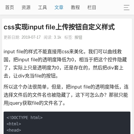
首页
资源
工具
文章
教程
栏目
css实现input file上传按钮自定义样式
更新日期:
2019-07-17
阅读:
3.1k
标签:
按钮
input file的样式不能直接用css来美化，我们可以曲线救
国，把input file的透明度降低为0，相当于把这个控件隐藏
了，实际上只是透明度为0，还是存在的，然后把div套上
去，让div充当file的按钮。
所以这个办法很简单，但是，把input file的透明度降低，连
选择文件后的文件名也被隐藏了，这下可怎么办？那就只能
用jquery获取file的文件名了。
<!DOCTYPE html>

<html>

<head>
