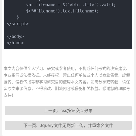
        var filename = $("#btn .file").val();

        $("#filename").text(filename);

    }

</script>

</body>

</html>
本文内容仅供个人学习、研究或参考使用，不构成任何形式的决策建议、
专业指导或法律依据。未经授权，禁止任何单位或个人以商业售卖、虚假
宣传、侵权传播等非学习研究目的使用本文内容。如需分享或转载，请保
留原文来源信息，不得篡改、删减内容或侵犯相关权益。感谢您的理解与
支持！
上一页:
css按钮交互效果
下一页:
Jquery文件无刷新上传，并重命名文件