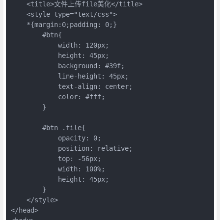
    <title>文件上传file美化</title>

    <style type="text/css">

    *{margin:0;padding: 0;}

        #btn{

            width: 120px;

            height: 45px;

            background: #39f;

            line-height: 45px;

            text-align: center;

            color: #fff;

        }

        #btn .file{

            opacity: 0;

            position: relative;

            top: -56px;

            width: 100%;

            height: 45px;

        }

    </style>

</head>
