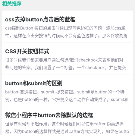
相关推荐
css去掉button点击后的蓝框
css控制Button 按钮的点击时候出现蓝色边框的问题，添加css属
性，这样在点击安按钮的时候就不会有蓝色边框了。那么谷歌浏览
器中button按钮的边框如何去除呢？
CSS开关按钮样式
很多时候我们都需要用户通过勾选/取消checkbox来表明他们对一
些问题的答案。我们设置了一个标签，一个checkbox，并在提交
表单后获取checkbox值，以查看用户是否已经选中或取消选中该c
heckbox。
button和submit的区别
button-普通按钮，submit-提交按钮。submit是button的一个特
例，也是button的一种，它把提交这个动作自动集成了，submit和
button,二者都以按钮的形式展现,看起来都是按钮，所不同的是typ
e属性和处发响应的事件上。
微信小程序中button去除默认的边框
但是有时候却不起作用，这个时候我们可以使用::after 伪类选择
器，因为button的边框样式是通过::after方式实现的，如果在butto