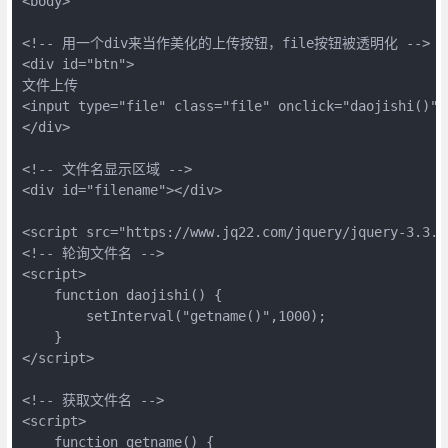
<body>

<!-- 用一个div来当作美化的上传按钮，file按钮被透明化 -->

<div id="btn">

文件上传

<input type="file" class="file" onclick="daojishi()">

</div>

<!-- 文件名显示区域 -->

<div id="filename"></div>

<script src="https://www.jq22.com/jquery/jquery-3.3.1.
<!-- 轮询文件名 -->

<script>

    function daojishi() {

        setInterval("getname()",1000);

    }

</script>

<!-- 获取文件名 -->

<script>

    function getname() {
