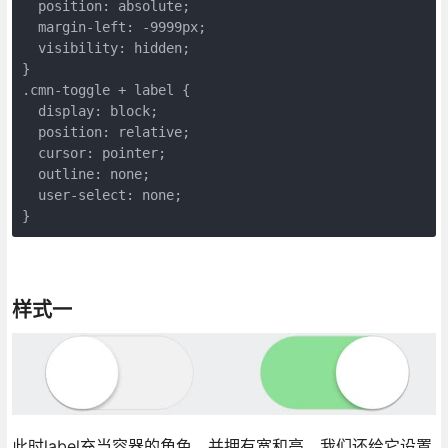
  position: absolute;

  margin-left: -9999px;

  visibility: hidden;

}

.cmn-toggle + label {

  display: block;

  position: relative;

  cursor: pointer;

  outline: none;

  user-select: none;

}
样式一
此时label充当容器的角色，并拥有宽和高。我们还给它设置