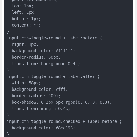
  top: 1px;

  left: 1px;

  bottom: 1px;

  content: "";

}

input.cmn-toggle-round + label:before {

  right: 1px;

  background-color: #f1f1f1;

  border-radius: 60px;

  transition: background 0.4s;

}

input.cmn-toggle-round + label:after {

  width: 58px;

  background-color: #fff;

  border-radius: 100%;

  box-shadow: 0 2px 5px rgba(0, 0, 0, 0.3);

  transition: margin 0.4s;

}

input.cmn-toggle-round:checked + label:before {

  background-color: #8ce196;

}
