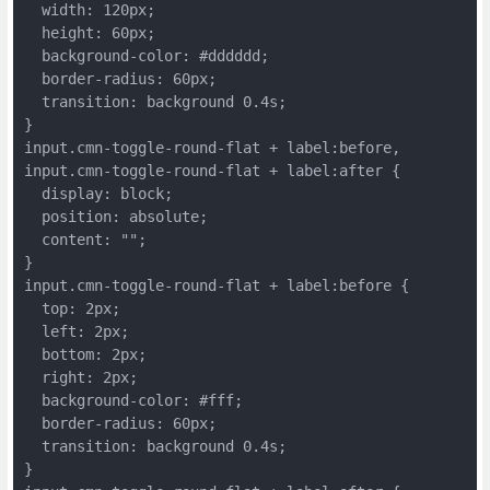
  width: 120px;

  height: 60px;

  background-color: #dddddd;

  border-radius: 60px;

  transition: background 0.4s;

}

input.cmn-toggle-round-flat + label:before,

input.cmn-toggle-round-flat + label:after {

  display: block;

  position: absolute;

  content: "";

}

input.cmn-toggle-round-flat + label:before {

  top: 2px;

  left: 2px;

  bottom: 2px;

  right: 2px;

  background-color: #fff;

  border-radius: 60px;

  transition: background 0.4s;

}
