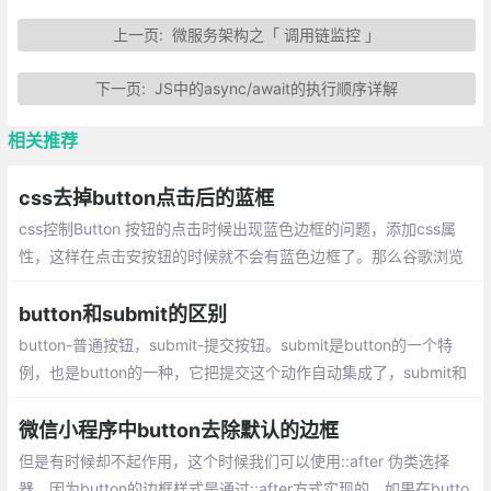
上一页:
微服务架构之「 调用链监控 」
下一页:
JS中的async/await的执行顺序详解
相关推荐
css去掉button点击后的蓝框
css控制Button 按钮的点击时候出现蓝色边框的问题，添加css属
性，这样在点击安按钮的时候就不会有蓝色边框了。那么谷歌浏览
器中button按钮的边框如何去除呢？
button和submit的区别
button-普通按钮，submit-提交按钮。submit是button的一个特
例，也是button的一种，它把提交这个动作自动集成了，submit和
button,二者都以按钮的形式展现,看起来都是按钮，所不同的是typ
e属性和处发响应的事件上。
微信小程序中button去除默认的边框
但是有时候却不起作用，这个时候我们可以使用::after 伪类选择
器，因为button的边框样式是通过::after方式实现的，如果在butto