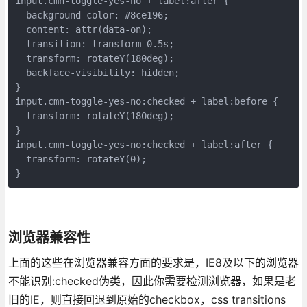
input.cmn-toggle-yes-no + label:after {

  background-color: #8ce196;

  content: attr(data-on);

  transition: transform 0.5s;

  transform: rotateY(180deg);

  backface-visibility: hidden;

}

input.cmn-toggle-yes-no:checked + label:before {

  transform: rotateY(180deg);

}

input.cmn-toggle-yes-no:checked + label:after {

  transform: rotateY(0);

}
浏览器兼容性
上面的这些在浏览器兼容方面的要求是，IE8及以下的浏览器
不能识别:checked伪类，因此你需要检测浏览器，如果是老
旧的IE，则直接回退到原始的checkbox，css transitions