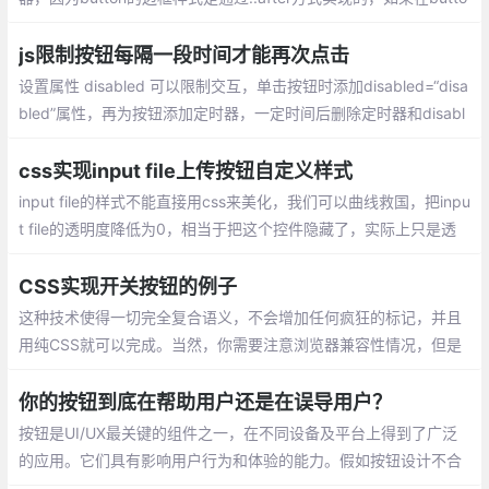
n上定义边框就会出现两条边框线，所以我们可以使用::after的方式
去覆盖默认值。
js限制按钮每隔一段时间才能再次点击
设置属性 disabled 可以限制交互，单击按钮时添加disabled=“disa
bled”属性，再为按钮添加定时器，一定时间后删除定时器和disabl
ed属性
css实现input file上传按钮自定义样式
input file的样式不能直接用css来美化，我们可以曲线救国，把inpu
t file的透明度降低为0，相当于把这个控件隐藏了，实际上只是透
明度为0，还是存在的，然后把div套上去，让div充当file的按钮。
CSS实现开关按钮的例子
这种技术使得一切完全复合语义，不会增加任何疯狂的标记，并且
用纯CSS就可以完成。当然，你需要注意浏览器兼容性情况，但是
你可以使用条件样式来兼容旧版浏览器，使用上面提到的例子，并
不会产生什么不足之处。
你的按钮到底在帮助用户还是在误导用户？
按钮是UI/UX最关键的组件之一，在不同设备及平台上得到了广泛
的应用。它们具有影响用户行为和体验的能力。假如按钮设计不合
理，会令用户产生误解及障碍。按钮设计的目的是引导用户完成我