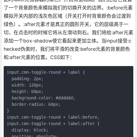
了一个背景颜色来模拟我们的切换开关的边界。:before元素
模拟开关内部的浅灰色区域（开关打开时背景颜色会过渡到
绿色）。:after元素才是真正的圆形开关，它的层级高于一
切，在点击时的时候它将从左滑动到右。我们将给:after元素
添加一个box-shadow使它看起来更加立体。当input接受:c
hecked伪类时，我们将平滑的改变:before元素的背景颜色
和:after元素的位置。CSS如下：
input.cmn-toggle-round + label {

  padding: 2px;

  width: 120px;

  height: 60px;

  background-color: #dddddd;

  border-radius: 60px;

}

input.cmn-toggle-round + label:before,

input.cmn-toggle-round + label:after {

  display: block;

  position: absolute;
