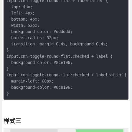
input.cmn-toggle-round-flat + label:after {

  top: 4px;

  left: 4px;

  bottom: 4px;

  width: 52px;

  background-color: #dddddd;

  border-radius: 52px;

  transition: margin 0.4s, background 0.4s;

}

input.cmn-toggle-round-flat:checked + label {

  background-color: #8ce196;

}

input.cmn-toggle-round-flat:checked + label:after {

  margin-left: 60px;

  background-color: #8ce196;

}
样式三