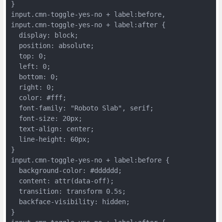
}

input.cmn-toggle-yes-no + label:before,

input.cmn-toggle-yes-no + label:after {

  display: block;

  position: absolute;

  top: 0;

  left: 0;

  bottom: 0;

  right: 0;

  color: #fff;

  font-family: "Roboto Slab", serif;

  font-size: 20px;

  text-align: center;

  line-height: 60px;

}

input.cmn-toggle-yes-no + label:before {

  background-color: #dddddd;

  content: attr(data-off);

  transition: transform 0.5s;

  backface-visibility: hidden;

}
