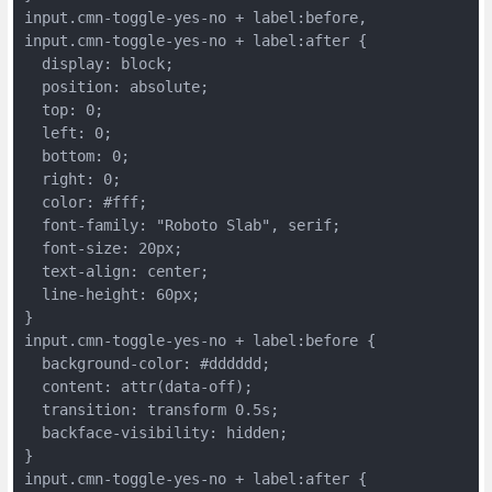
input.cmn-toggle-yes-no + label:before,

input.cmn-toggle-yes-no + label:after {

  display: block;

  position: absolute;

  top: 0;

  left: 0;

  bottom: 0;

  right: 0;

  color: #fff;

  font-family: "Roboto Slab", serif;

  font-size: 20px;

  text-align: center;

  line-height: 60px;

}

input.cmn-toggle-yes-no + label:before {

  background-color: #dddddd;

  content: attr(data-off);

  transition: transform 0.5s;

  backface-visibility: hidden;

}

input.cmn-toggle-yes-no + label:after {
