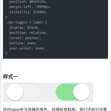
  position: absolute;

  margin-left: -9999px;

  visibility: hidden;

}

.cmn-toggle + label {

  display: block;

  position: relative;

  cursor: pointer;

  outline: none;

  user-select: none;

}
样式一
此时label充当容器的角色，并拥有宽和高。我们还给它设置