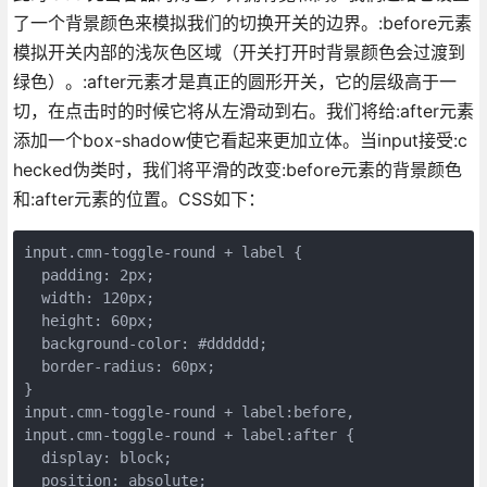
了一个背景颜色来模拟我们的切换开关的边界。:before元素
模拟开关内部的浅灰色区域（开关打开时背景颜色会过渡到
绿色）。:after元素才是真正的圆形开关，它的层级高于一
切，在点击时的时候它将从左滑动到右。我们将给:after元素
添加一个box-shadow使它看起来更加立体。当input接受:c
hecked伪类时，我们将平滑的改变:before元素的背景颜色
和:after元素的位置。CSS如下：
input.cmn-toggle-round + label {

  padding: 2px;

  width: 120px;

  height: 60px;

  background-color: #dddddd;

  border-radius: 60px;

}

input.cmn-toggle-round + label:before,

input.cmn-toggle-round + label:after {

  display: block;

  position: absolute;
