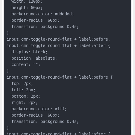
  width: 120px;

  height: 60px;

  background-color: #dddddd;

  border-radius: 60px;

  transition: background 0.4s;

}

input.cmn-toggle-round-flat + label:before,

input.cmn-toggle-round-flat + label:after {

  display: block;

  position: absolute;

  content: "";

}

input.cmn-toggle-round-flat + label:before {

  top: 2px;

  left: 2px;

  bottom: 2px;

  right: 2px;

  background-color: #fff;

  border-radius: 60px;

  transition: background 0.4s;

}

input.cmn-toggle-round-flat + label:after {
