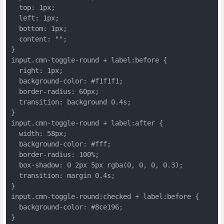
  top: 1px;

  left: 1px;

  bottom: 1px;

  content: "";

}

input.cmn-toggle-round + label:before {

  right: 1px;

  background-color: #f1f1f1;

  border-radius: 60px;

  transition: background 0.4s;

}

input.cmn-toggle-round + label:after {

  width: 58px;

  background-color: #fff;

  border-radius: 100%;

  box-shadow: 0 2px 5px rgba(0, 0, 0, 0.3);

  transition: margin 0.4s;

}

input.cmn-toggle-round:checked + label:before {

  background-color: #8ce196;

}
