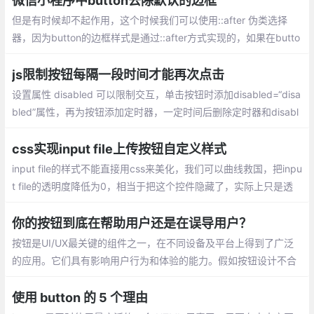
微信小程序中button去除默认的边框
但是有时候却不起作用，这个时候我们可以使用::after 伪类选择
器，因为button的边框样式是通过::after方式实现的，如果在butto
n上定义边框就会出现两条边框线，所以我们可以使用::after的方式
去覆盖默认值。
js限制按钮每隔一段时间才能再次点击
设置属性 disabled 可以限制交互，单击按钮时添加disabled=“disa
bled”属性，再为按钮添加定时器，一定时间后删除定时器和disabl
ed属性
css实现input file上传按钮自定义样式
input file的样式不能直接用css来美化，我们可以曲线救国，把inpu
t file的透明度降低为0，相当于把这个控件隐藏了，实际上只是透
明度为0，还是存在的，然后把div套上去，让div充当file的按钮。
你的按钮到底在帮助用户还是在误导用户？
按钮是UI/UX最关键的组件之一，在不同设备及平台上得到了广泛
的应用。它们具有影响用户行为和体验的能力。假如按钮设计不合
理，会令用户产生误解及障碍。按钮设计的目的是引导用户完成我
们在交互系统中
使用 button 的 5 个理由