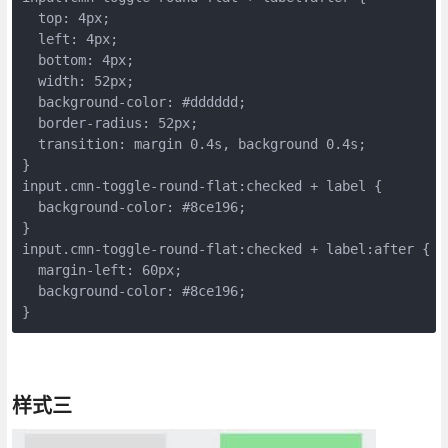
  top: 4px;

  left: 4px;

  bottom: 4px;

  width: 52px;

  background-color: #dddddd;

  border-radius: 52px;

  transition: margin 0.4s, background 0.4s;

}

input.cmn-toggle-round-flat:checked + label {

  background-color: #8ce196;

}

input.cmn-toggle-round-flat:checked + label:after {

  margin-left: 60px;

  background-color: #8ce196;

}
样式三