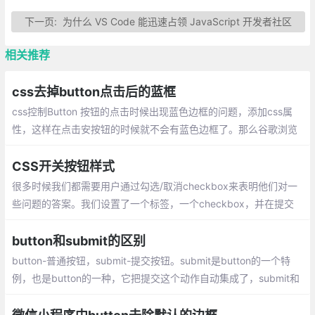
下一页:
为什么 VS Code 能迅速占领 JavaScript 开发者社区
相关推荐
css去掉button点击后的蓝框
css控制Button 按钮的点击时候出现蓝色边框的问题，添加css属
性，这样在点击安按钮的时候就不会有蓝色边框了。那么谷歌浏览
器中button按钮的边框如何去除呢？
CSS开关按钮样式
很多时候我们都需要用户通过勾选/取消checkbox来表明他们对一
些问题的答案。我们设置了一个标签，一个checkbox，并在提交
表单后获取checkbox值，以查看用户是否已经选中或取消选中该c
heckbox。
button和submit的区别
button-普通按钮，submit-提交按钮。submit是button的一个特
例，也是button的一种，它把提交这个动作自动集成了，submit和
button,二者都以按钮的形式展现,看起来都是按钮，所不同的是typ
e属性和处发响应的事件上。