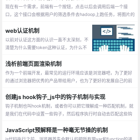
现在有一个需求，前端有一个按钮，点击以后会调用后端一个接
口，这个接口会根据用户的筛选条件去hadoop上跑任务，将图片的
base64转为img然后打包成zip，生成一个下载连接返回给前端，
弹出下载框。hadoop上的这个任务耗时比较久
web认证机制
以前对认证这方面的认识一直不太深刻，不
清楚为什么需要token这种认证，为什么不
简单使用session存储用户登录信息等。最近
读了几篇大牛的博客才对认证机制方面有了
浅析前端页面渲染机制
进一步了解。
作为一个前端开发，最常见的运行环境应该是浏览器吧，为了更好
的通过浏览器把优秀的产品带给用户，也为了更好的发展自己的前
端职业之路，有必要了解从我们在浏览器地址栏输入网址到看到页
面这期间浏览器是如何进行工作的
创建js hook钩子_js中的钩子机制与实现
钩子机制也叫hook机制，或者你可以把它理解成一种匹配机制，就
是我们在代码中设置一些钩子，然后程序执行时自动去匹配这些钩
子；这样做的好处就是提高了程序的执行效率，减少了if else 的使
用同事优化代码结构
JavaScript预解释是一种毫无节操的机制
js代码执行之前，浏览器首先会默认的把所有带var和function的进