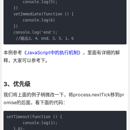
       console.log(5);

   })

   setImmediate(function () {

       console.log(6)

   })

   console.log('end');

    //输出2、4、end、3、5、1、6
本例参考
《JavaScript中的执行机制》
，里面有详细的解
释，大家可以参考下。
3、优先级
我们将上面的例子稍微改一下，将process.nextTick移到pr
omise的后面，看下面的代码：
setTimeout(function () {

       console.log(1);

   },0);
