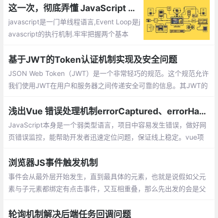
更新的，如果我们需要强制更新，需要如何实现呢？
这一次，彻底弄懂 JavaScript 执行机制
javascript是一门单线程语言,Event Loop是j
avascript的执行机制.牢牢把握两个基本
点，以认真学习javascript为中心，早日实
现成为前端高手的伟大梦想！
基于JWT的Token认证机制实现及安全问题
JSON Web Token（JWT）是一个非常轻巧的规范。这个规范允许
我们使用JWT在用户和服务器之间传递安全可靠的信息。其JWT的
组成：一个JWT实际上就是一个字符串，它由三部分组成，头部、
载荷与签名。
浅出Vue 错误处理机制errorCaptured、errorHandler
JavaScript本身是一个弱类型语言，项目中容易发生错误，做好网
页错误监控，能帮助开发者迅速定位问题，保证线上稳定。vue项
目需接入公司内部监控平台，本人之前vue errorHooks不甚了解,
决定探一探
浏览器JS事件触发机制
事件会从最外层开始发生，直到最具体的元素，也就是说假如父元
素与子元素都绑定有点击事件，又互相重叠，那么先出发的会是父
元素的事件，然后再传递到子元素。事件会从最内从的元素开始发
生，再向外传播，正好与事件捕获相反。
轮询机制解决后端任务回调问题