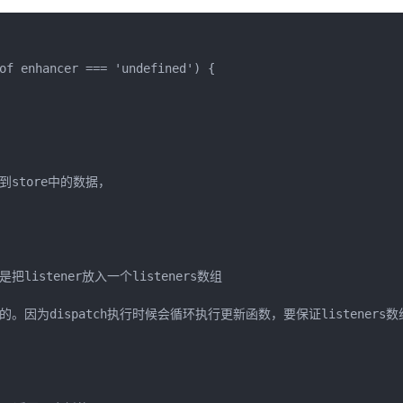
of enhancer === 'undefined') {

取到store中的数据，

listener放入一个listeners数组

行的。因为dispatch执行时候会循环执行更新函数，要保证listeners