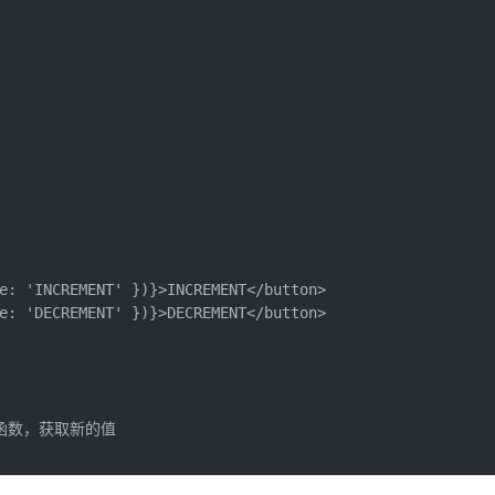
e: 'INCREMENT' })}>INCREMENT</button>

e: 'DECREMENT' })}>DECREMENT</button>

新函数，获取新的值
