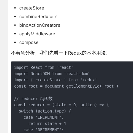
createStore
combineReducers
bindActionCreators
applyMiddleware
compose
不着急分析，我们先看一下Redux的基本用法：
import React from 'react'

import ReactDOM from 'react-dom'

import { createStore } from 'redux'

const root = document.getElementById('root')

// reducer 纯函数

const reducer = (state = 0, action) => {

  switch (action.type) {

    case 'INCREMENT':

      return state + 1

    case 'DECREMENT':
