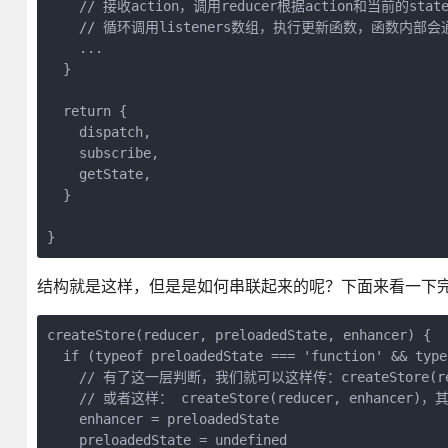
    // 接收action，调用reducer根据action和当前的sta
    // 循环调用listeners数组，执行更新函数，函数内部会通过
    ...

  }

  return {

    dispatch,

    subscribe,

    getState,

  }

}
结构就是这样，但是是如何串联起来的呢？下面来看一下
createStore(reducer, preloadedState, enhancer) {

  if (typeof preloadedState === 'function' && type
    // 有了这一层判断，我们就可以这样传：createStore(reduce
    // 或者这样： createStore(reducer, enhancer)，
    enhancer = preloadedState

    preloadedState = undefined
