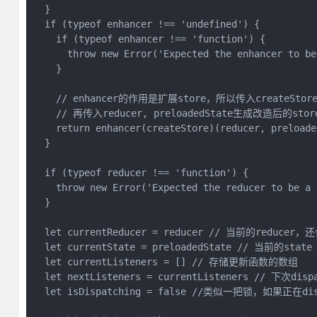
  }

  if (typeof enhancer !== 'undefined') {

    if (typeof enhancer !== 'function') {

      throw new Error('Expected the enhancer to be
    }

    // enhancer的作用是扩展store，所以传入createStor
    // 再传入reducer, preloadedState生成改造后的
    return enhancer(createStore)(reducer, preloaded
  }

  if (typeof reducer !== 'function') {

    throw new Error('Expected the reducer to be a f
  }

  let currentReducer = reducer // 当前的reducer，
  let currentState = preloadedState // 当前的state

  let currentListeners = [] // 存储更新函数的数组

  let nextListeners = currentListeners // 下次
  let isDispatching = false //类似一把锁，如果正在d