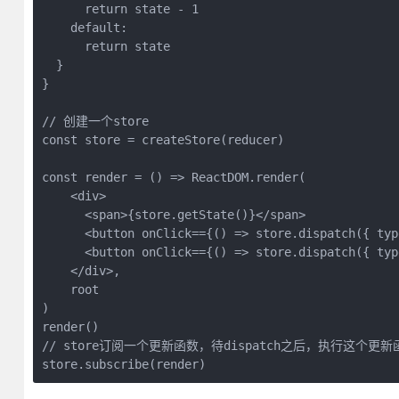
      return state - 1

    default:

      return state

  }

}

// 创建一个store

const store = createStore(reducer)

const render = () => ReactDOM.render(

    <div>

      <span>{store.getState()}</span>

      <button onClick=={() => store.dispatch({ typ
      <button onClick=={() => store.dispatch({ typ
    </div>,

    root

)

render()

// store订阅一个更新函数，待dispatch之后，执行这个更
store.subscribe(render)