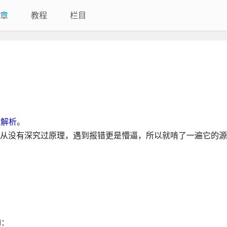
章
教程
栏目
码解析
。
，但从没有深究过原理，遇到报错更是懵逼，所以就啃了一遍它的
I：