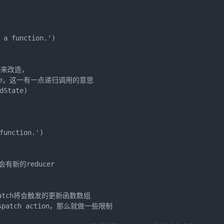
 a function.')

e来改造，

store，这一有一点递归调用的意思

State)

unction.')

还会有新的reducer

dispatch将会触发的更新函数数组

ispatch action，那么就做一些限制
