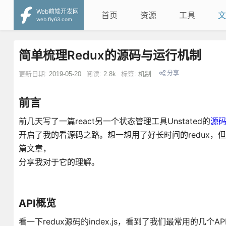
Web前端开发网
首页
资源
工具
文
web.fly63.com
简单梳理Redux的源码与运行机制
分享
更新日期:
2019-05-20
阅读:
2.8k
标签:
机制
前言
前几天写了一篇react另一个状态管理工具Unstated的
源
开启了我的看源码之路。想一想用了好长时间的redux
篇文章，
分享我对于它的理解。
API概览
看一下redux源码的index.js，看到了我们最常用的几个AP