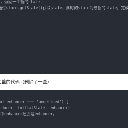
te，返回一个新的state

store.getState()获取state，此时的state为最新的state，完
完整的代码（删除了一些）
of enhancer === 'undefined') {

r, initialState, enhancer)

其中enhancer还会是enhancer。
