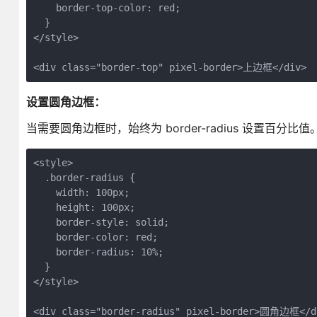
    border-top-color: red;

  }

</style>

设置圆角边框：
当需要圆角边框时，始终为 border-radius 设置百分比
<style>

  .border-radius {

    width: 100px;

    height: 100px;

    border-style: solid;

    border-color: red;

    border-radius: 10%;

  }

</style>

<div class="border-radius" pixel-border>圆角边框</d