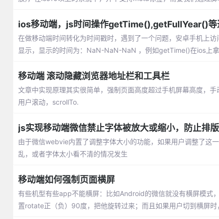
ios移动端，js时间操作getTime(),getFullYe
在做移动端时间转化为时间戳时，遇到了一个问题，安卓手机上访问
显示，显示的时间为：NaN-NaN-NaN ，例如getTime()在ios
移动端 滚动隐藏浏览器地址栏和工具栏
文章中实现原理其实很简单，强制页面高度超过手机屏幕高度，手动
用户滚动，scrollTo.
js实现移动端微信禁止字体被放大或缩小，防止排
由于微信webvie内置了调整字体大小的功能，如果用户调整了
乱，或者字体太小看不清的情况发生
移动端如何强制页面横屏
有些机型有些app不能横屏：比如Android的微信就没有横屏模
置rotate正（负）90度，把他旋转过来；而且如果用户切到横屏时