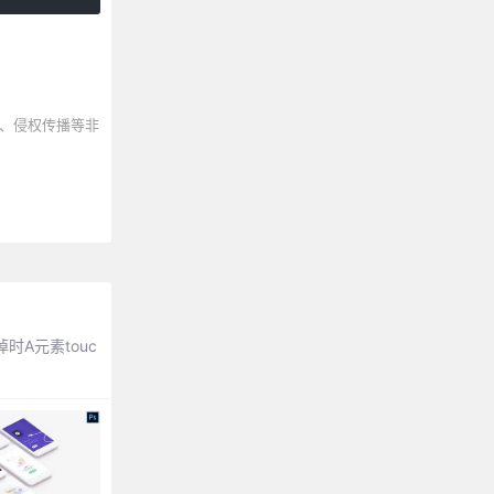
、侵权传播等非
时A元素touc