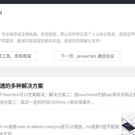
l
、专业指导或法律依据。未经授权，禁止任何单位或个人以商业售卖、虚假宣传
不得篡改、删减内容或侵犯相关权益。感谢您的理解与支持！
个测试工具、库和框架
下一页:
javascript 通信协议
穿透的多种解决方案
tclick可以完美解决；解决方案二：用touchend代替tap事件并阻止掉
生；解决方案三：延迟一定的时间(300ms+)来处理事件...
o或者user-scalabel=yes(yes是可以缩放，no或者0是不能缩
脚本实现