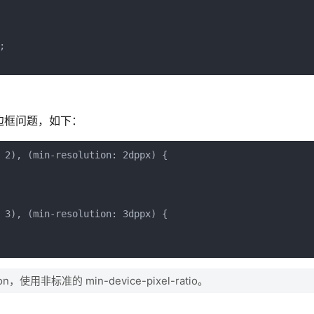


的边框问题，如下：
 2), (min-resolution: 2dppx) {

 3), (min-resolution: 3dppx) {

n，使用非标准的 min-device-pixel-ratio。