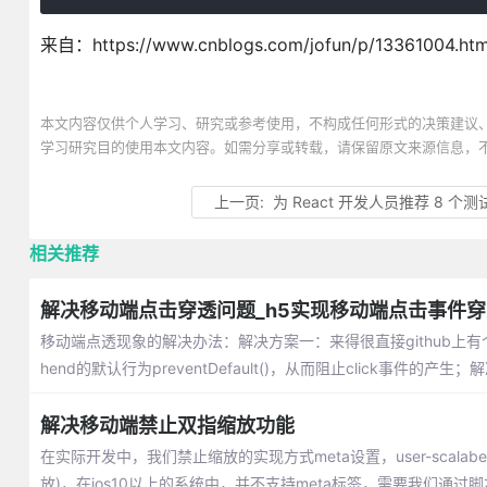
来自：https://www.cnblogs.com/jofun/p/13361004.htm
本文内容仅供个人学习、研究或参考使用，不构成任何形式的决策建议
学习研究目的使用本文内容。如需分享或转载，请保留原文来源信息，
上一页:
为 React 开发人员推荐 8 
相关推荐
解决移动端点击穿透问题_h5实现移动端点击事件
移动端点透现象的解决办法：解决方案一：来得很直接github上有个fas
hend的默认行为preventDefault()，从而阻止click事件的产
解决移动端禁止双指缩放功能
在实际开发中，我们禁止缩放的实现方式meta设置，user-scalabel=n
放)，在ios10以上的系统中，并不支持meta标签，需要我们通过