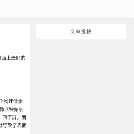
文章投稿
市面上最好的
1 个物理像素
。像这种像素
屏、四倍屏。而
这就导致了界面