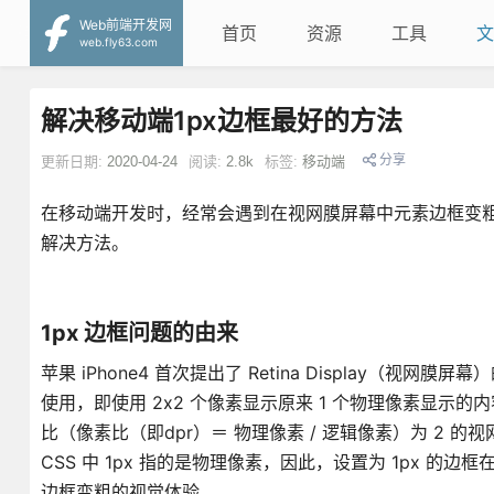
Web前端开发网
首页
资源
工具
文
web.fly63.com
解决移动端1px边框最好的方法
分享
更新日期:
2020-04-24
阅读:
2.8k
标签:
移动端
在移动端开发时，经常会遇到在视网膜屏幕中元素边框变
解决方法。
1px 边框问题的由来
苹果 iPhone4 首次提出了 Retina Display（视网膜
使用，即使用 2x2 个像素显示原来 1 个物理像素显示的
比（像素比（即dpr）＝ 物理像素 / 逻辑像素）为 2
CSS 中 1px 指的是物理像素，因此，设置为 1px 的边
边框变粗的视觉体验。