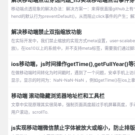
解决移动端点击穿透问题_h5实现移动端点击事件
移动端点透现象的解决办法：解决方案一：来得很直接github上有个fas
hend的默认行为preventDefault()，从而阻止click事件的产
解决移动端禁止双指缩放功能
在实际开发中，我们禁止缩放的实现方式meta设置，user-scalabel=n
放)，在ios10以上的系统中，并不支持meta标签，需要我们通过
ios移动端，js时间操作getTime(),getFullYe
在做移动端时间转化为时间戳时，遇到了一个问题，安卓手机上访问
显示，显示的时间为：NaN-NaN-NaN ，例如getTime()在ios
移动端 滚动隐藏浏览器地址栏和工具栏
文章中实现原理其实很简单，强制页面高度超过手机屏幕高度，手动
用户滚动，scrollTo.
js实现移动端微信禁止字体被放大或缩小，防止排