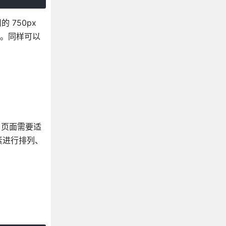
 750px
vw。同样可以
。当页面需要适
素进行排列、