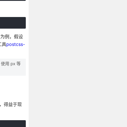
寸为例，假设
工具
postcss-
用 px 等
方案，得益于现