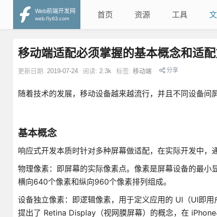
Web前端开发网
首页
资源
工具
文
web.fly63.com
移动端适配必须掌握的基本概念和适配
分享
更新日期:
2019-07-24
阅读:
2.3k
标签:
移动端
随着技术的发展，移动设备越来越流行，并且不同设备间
基本概念
响应式开发本质时针对多种屏幕做适配，在实际开发中，
物理像素：即屏幕的实际像素点。像素是屏幕设备的最小显示单元，
横向640个像素和纵向960个像素排列组成。
设备独立像素：即逻辑像素，用于定义应用的 UI（UI即用
提出了 Retina Display（视网膜屏幕）的概念，在 iPh