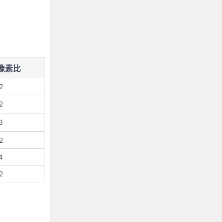
像素比
2
2
3
2
4
2