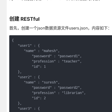
创建 RESTful
首先，创建一个json数据资源文件users.json，内容如下：
{

   "user1" : {

      "name" : "mahesh",

	  "password" : "password1",

	  "profession" : "teacher",

	  "id": 1

   },

   "user2" : {

      "name" : "suresh",

	  "password" : "password2",

	  "profession" : "librarian",

	  "id": 2

   },

   "user3" : {
