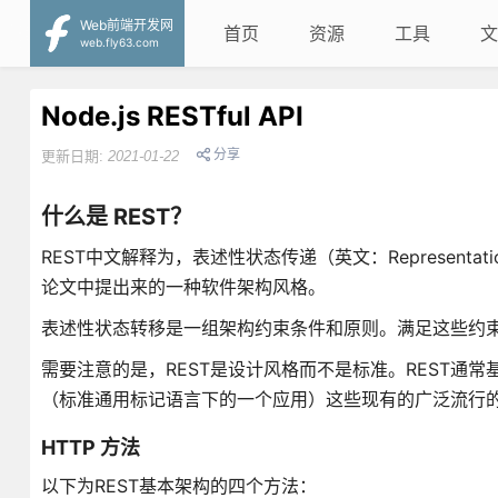
Web前端开发网
首页
资源
工具
文
web.fly63.com
Node.js RESTful API
分享
更新日期:
2021-01-22
什么是 REST？
REST中文解释为，表述性状态传递（英文：Representational
论文中提出来的一种软件架构风格。
表述性状态转移是一组架构约束条件和原则。满足这些约束条
需要注意的是，REST是设计风格而不是标准。REST通常基
（标准通用标记语言下的一个应用）这些现有的广泛流行的协
HTTP 方法
以下为REST基本架构的四个方法：