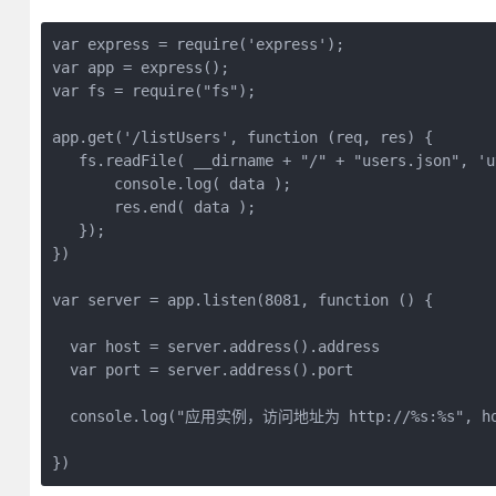
var express = require('express');

var app = express();

var fs = require("fs");

app.get('/listUsers', function (req, res) {

   fs.readFile( __dirname + "/" + "users.json", 'u
       console.log( data );

       res.end( data );

   });

})

var server = app.listen(8081, function () {

  var host = server.address().address

  var port = server.address().port

  console.log("应用实例，访问地址为 http://%s:%s", hos