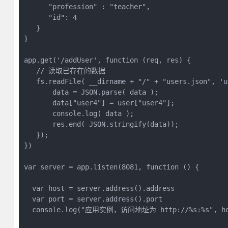
      "profession" : "teacher",

      "id": 4

   }

}

app.get('/addUser', function (req, res) {

   // 读取已存在的数据

   fs.readFile( __dirname + "/" + "users.json", 'u
       data = JSON.parse( data );

       data["user4"] = user["user4"];

       console.log( data );

       res.end( JSON.stringify(data));

   });

})

var server = app.listen(8081, function () {

  var host = server.address().address

  var port = server.address().port

  console.log("应用实例，访问地址为 http://%s:%s", hos