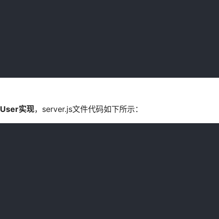
dUser实现
，server.js文件代码如下所示：