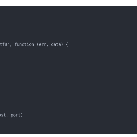
tf8', function (err, data) {

t, port)
