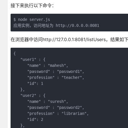
接下来执行以下命令：
$ node server.js 

在浏览器中访问http://127.0.0.1:8081/listUsers，结果
{

   "user1" : {

      "name" : "mahesh",

      "password" : "password1",

      "profession" : "teacher",

      "id": 1

   },

   "user2" : {

      "name" : "suresh",

      "password" : "password2",

      "profession" : "librarian",

      "id": 2

   },
