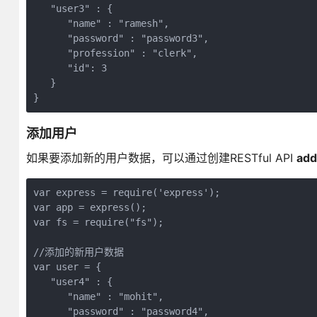
   "user3" : {

      "name" : "ramesh",

      "password" : "password3",

      "profession" : "clerk",

      "id": 3

   }

添加用户
如果要添加新的用户数据，可以通过创建RESTful API
ad
var express = require('express');

var app = express();

var fs = require("fs");

//添加的新用户数据

var user = {

   "user4" : {

      "name" : "mohit",

      "password" : "password4",
