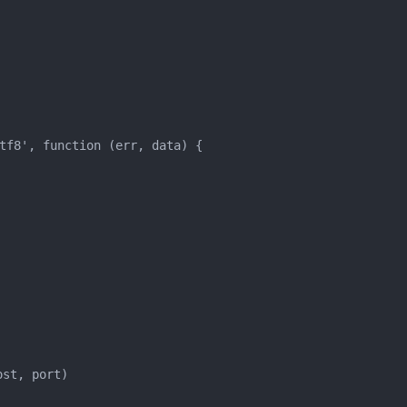
tf8', function (err, data) {

t, port)
