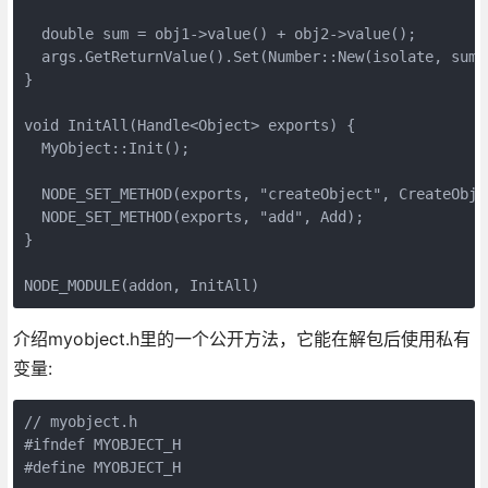
  double sum = obj1->value() + obj2->value();

  args.GetReturnValue().Set(Number::New(isolate, sum))
}

void InitAll(Handle<Object> exports) {

  MyObject::Init();

  NODE_SET_METHOD(exports, "createObject", CreateObjec
  NODE_SET_METHOD(exports, "add", Add);

}

NODE_MODULE(addon, InitAll)
介绍myobject.h里的一个公开方法，它能在解包后使用私有
变量:
// myobject.h

#ifndef MYOBJECT_H

#define MYOBJECT_H
