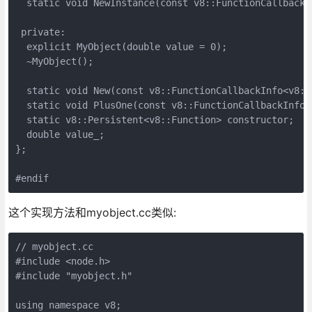
  static void NewInstance(const v8::FunctionCallbackI
 private:

  explicit MyObject(double value = 0);

  ~MyObject();

  static void New(const v8::FunctionCallbackInfo<v8::V
  static void PlusOne(const v8::FunctionCallbackInfo<v
  static v8::Persistent<v8::Function> constructor;

  double value_;

};

#endif
这个实现方法和myobject.cc类似:
// myobject.cc

#include <node.h>

#include "myobject.h"

using namespace v8;
