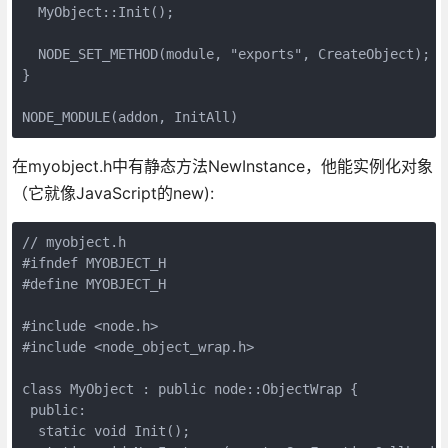
  MyObject::Init();

  NODE_SET_METHOD(module, "exports", CreateObject);

}

NODE_MODULE(addon, InitAll)
在myobject.h中有静态方法NewInstance，他能实例化对象
（它就像JavaScript的new):
// myobject.h

#ifndef MYOBJECT_H

#define MYOBJECT_H

#include <node.h>

#include <node_object_wrap.h>

class MyObject : public node::ObjectWrap {

 public:

  static void Init();
