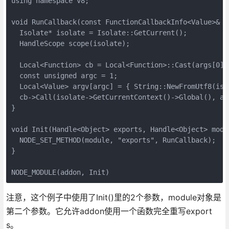
using namespace v8;

void RunCallback(const FunctionCallbackInfo<Value>& ar
  Isolate* isolate = Isolate::GetCurrent();

  HandleScope scope(isolate);

  Local<Function> cb = Local<Function>::Cast(args[0]);
  const unsigned argc = 1;

  Local<Value> argv[argc] = { String::NewFromUtf8(iso
  cb->Call(isolate->GetCurrentContext()->Global(), arg
}

void Init(Handle<Object> exports, Handle<Object> modul
  NODE_SET_METHOD(module, "exports", RunCallback);

}

NODE_MODULE(addon, Init)
注意，这个例子中使用了Init()里的2个参数，module对象是
第二个参数。它允许addon使用一个函数完全重写export
s。