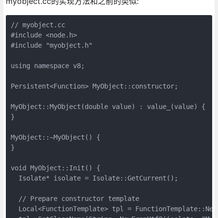
myobject.cc的实现方法和之前的类似:
// myobject.cc

#include <node.h>

#include "myobject.h"

using namespace v8;

Persistent<Function> MyObject::constructor;

MyObject::MyObject(double value) : value_(value) {

}

MyObject::~MyObject() {

}

void MyObject::Init() {

  Isolate* isolate = Isolate::GetCurrent();

  // Prepare constructor template

  Local<FunctionTemplate> tpl = FunctionTemplate::New(