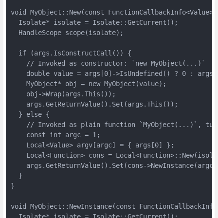
void MyObject::New(const FunctionCallbackInfo<Value>& 
  Isolate* isolate = Isolate::GetCurrent();

  HandleScope scope(isolate);

  if (args.IsConstructCall()) {

    // Invoked as constructor: `new MyObject(...)`

    double value = args[0]->IsUndefined() ? 0 : args[0
    MyObject* obj = new MyObject(value);

    obj->Wrap(args.This());

    args.GetReturnValue().Set(args.This());

  } else {

    // Invoked as plain function `MyObject(...)`, tur
    const int argc = 1;

    Local<Value> argv[argc] = { args[0] };

    Local<Function> cons = Local<Function>::New(isolat
    args.GetReturnValue().Set(cons->NewInstance(argc, 
  }

}

void MyObject::NewInstance(const FunctionCallbackInfo<
  Isolate* isolate = Isolate::GetCurrent();
