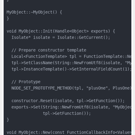
MyObject::~MyObject() {

}

void MyObject::Init(Handle<Object> exports) {

  Isolate* isolate = Isolate::GetCurrent();

  // Prepare constructor template

  Local<FunctionTemplate> tpl = FunctionTemplate::New(
  tpl->SetClassName(String::NewFromUtf8(isolate, "MyOb
  tpl->InstanceTemplate()->SetInternalFieldCount(1);

  // Prototype

  NODE_SET_PROTOTYPE_METHOD(tpl, "plusOne", PlusOne);

  constructor.Reset(isolate, tpl->GetFunction());

  exports->Set(String::NewFromUtf8(isolate, "MyObject"
               tpl->GetFunction());

}

void MyObject::New(const FunctionCallbackInfo<Value>& 