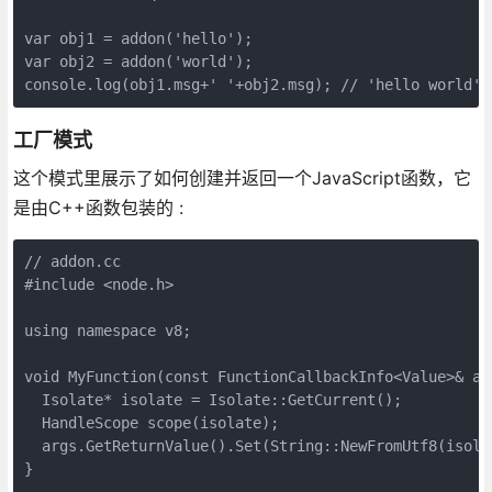
var obj1 = addon('hello');

var obj2 = addon('world');

console.log(obj1.msg+' '+obj2.msg); // 'hello world'
工厂模式
这个模式里展示了如何创建并返回一个JavaScript函数，它
是由C++函数包装的 :
// addon.cc

#include <node.h>

using namespace v8;

void MyFunction(const FunctionCallbackInfo<Value>& arg
  Isolate* isolate = Isolate::GetCurrent();

  HandleScope scope(isolate);

  args.GetReturnValue().Set(String::NewFromUtf8(isolat
}
