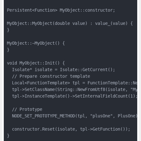
Persistent<Function> MyObject::constructor;

MyObject::MyObject(double value) : value_(value) {

}

MyObject::~MyObject() {

}

void MyObject::Init() {

  Isolate* isolate = Isolate::GetCurrent();

  // Prepare constructor template

  Local<FunctionTemplate> tpl = FunctionTemplate::New(
  tpl->SetClassName(String::NewFromUtf8(isolate, "MyOb
  tpl->InstanceTemplate()->SetInternalFieldCount(1);

  // Prototype

  NODE_SET_PROTOTYPE_METHOD(tpl, "plusOne", PlusOne);

  constructor.Reset(isolate, tpl->GetFunction());

}
