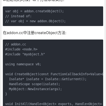
var obj = addon.createObject();

// instead of:

// var obj = new addon.Object();
在addon.cc中注册createObject方法:
// addon.cc

#include <node.h>

#include "myobject.h"

using namespace v8;

void CreateObject(const FunctionCallbackInfo<Value>& a
  Isolate* isolate = Isolate::GetCurrent();

  HandleScope scope(isolate);

  MyObject::NewInstance(args);

}

void InitAll(Handle<Object> exports, Handle<Object> mo