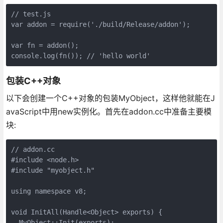
// test.js

var addon = require('./build/Release/addon');

var fn = addon();

console.log(fn()); // 'hello world'
包装C++对象
以下会创建一个C++对象的包装MyObject，这样他就能在J
avaScript中用new实例化。首先在addon.cc中准备主要模
块:
// addon.cc

#include <node.h>

#include "myobject.h"

using namespace v8;

void InitAll(Handle<Object> exports) {

  MyObject::Init(exports);
