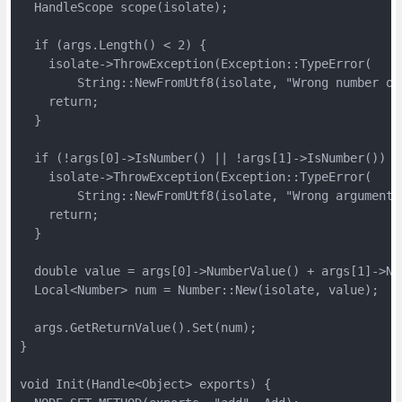
  HandleScope scope(isolate);

  if (args.Length() < 2) {

    isolate->ThrowException(Exception::TypeError(

        String::NewFromUtf8(isolate, "Wrong number of 
    return;

  }

  if (!args[0]->IsNumber() || !args[1]->IsNumber()) {

    isolate->ThrowException(Exception::TypeError(

        String::NewFromUtf8(isolate, "Wrong arguments"
    return;

  }

  double value = args[0]->NumberValue() + args[1]->Num
  Local<Number> num = Number::New(isolate, value);

  args.GetReturnValue().Set(num);

}

void Init(Handle<Object> exports) {
