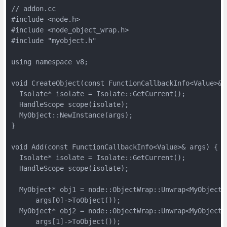
// addon.cc

#include <node.h>

#include <node_object_wrap.h>

#include "myobject.h"

using namespace v8;

void CreateObject(const FunctionCallbackInfo<Value>& a
  Isolate* isolate = Isolate::GetCurrent();

  HandleScope scope(isolate);

  MyObject::NewInstance(args);

}

void Add(const FunctionCallbackInfo<Value>& args) {

  Isolate* isolate = Isolate::GetCurrent();

  HandleScope scope(isolate);

  MyObject* obj1 = node::ObjectWrap::Unwrap<MyObject>(
      args[0]->ToObject());

  MyObject* obj2 = node::ObjectWrap::Unwrap<MyObject>(
      args[1]->ToObject());
