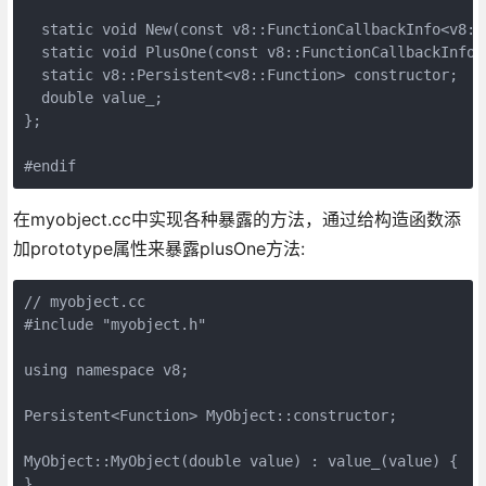
  static void New(const v8::FunctionCallbackInfo<v8::V
  static void PlusOne(const v8::FunctionCallbackInfo<v
  static v8::Persistent<v8::Function> constructor;

  double value_;

};

#endif
在myobject.cc中实现各种暴露的方法，通过给构造函数添
加prototype属性来暴露plusOne方法:
// myobject.cc

#include "myobject.h"

using namespace v8;

Persistent<Function> MyObject::constructor;

MyObject::MyObject(double value) : value_(value) {

}
