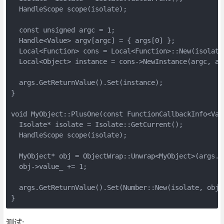
  HandleScope scope(isolate);

  const unsigned argc = 1;

  Handle<Value> argv[argc] = { args[0] };

  Local<Function> cons = Local<Function>::New(isolate,
  Local<Object> instance = cons->NewInstance(argc, arg
  args.GetReturnValue().Set(instance);

}

void MyObject::PlusOne(const FunctionCallbackInfo<Valu
  Isolate* isolate = Isolate::GetCurrent();

  HandleScope scope(isolate);

  MyObject* obj = ObjectWrap::Unwrap<MyObject>(args.Ho
  obj->value_ += 1;

  args.GetReturnValue().Set(Number::New(isolate, obj->
}
测试: