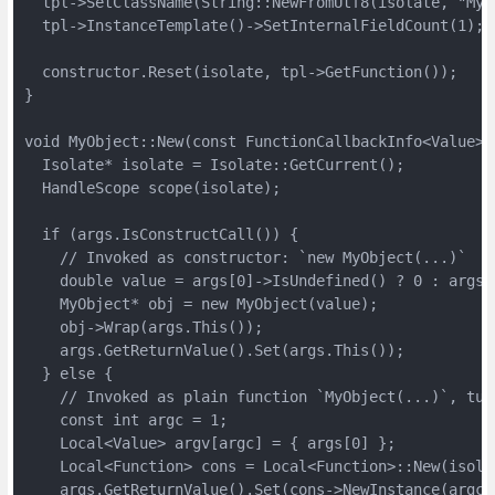
  tpl->SetClassName(String::NewFromUtf8(isolate, "MyOb
  tpl->InstanceTemplate()->SetInternalFieldCount(1);

  constructor.Reset(isolate, tpl->GetFunction());

}

void MyObject::New(const FunctionCallbackInfo<Value>& 
  Isolate* isolate = Isolate::GetCurrent();

  HandleScope scope(isolate);

  if (args.IsConstructCall()) {

    // Invoked as constructor: `new MyObject(...)`

    double value = args[0]->IsUndefined() ? 0 : args[0
    MyObject* obj = new MyObject(value);

    obj->Wrap(args.This());

    args.GetReturnValue().Set(args.This());

  } else {

    // Invoked as plain function `MyObject(...)`, tur
    const int argc = 1;

    Local<Value> argv[argc] = { args[0] };

    Local<Function> cons = Local<Function>::New(isolat
    args.GetReturnValue().Set(cons->NewInstance(argc, 