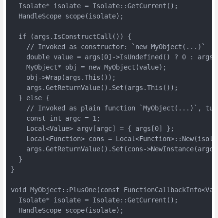
  Isolate* isolate = Isolate::GetCurrent();

  HandleScope scope(isolate);

  if (args.IsConstructCall()) {

    // Invoked as constructor: `new MyObject(...)`

    double value = args[0]->IsUndefined() ? 0 : args[0
    MyObject* obj = new MyObject(value);

    obj->Wrap(args.This());

    args.GetReturnValue().Set(args.This());

  } else {

    // Invoked as plain function `MyObject(...)`, tur
    const int argc = 1;

    Local<Value> argv[argc] = { args[0] };

    Local<Function> cons = Local<Function>::New(isolat
    args.GetReturnValue().Set(cons->NewInstance(argc, 
  }

}

void MyObject::PlusOne(const FunctionCallbackInfo<Valu
  Isolate* isolate = Isolate::GetCurrent();

  HandleScope scope(isolate);
