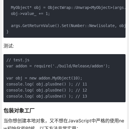
  MyObject* obj = ObjectWrap::Unwrap<MyObject>(args.Ho
  obj->value_ += 1;

  args.GetReturnValue().Set(Number::New(isolate, obj->
}
测试:
// test.js

var addon = require('./build/Release/addon');

var obj = new addon.MyObject(10);

console.log( obj.plusOne() ); // 11

console.log( obj.plusOne() ); // 12

console.log( obj.plusOne() ); // 13
包装对象工厂
当你想创建本地对象，又不想在JavaScript中严格的使用ne
w初始化的时候，以下方法非常实用：