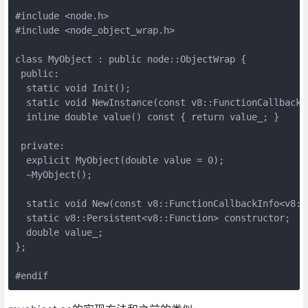
#include <node.h>

#include <node_object_wrap.h>

class MyObject : public node::ObjectWrap {

 public:

  static void Init();

  static void NewInstance(const v8::FunctionCallbackI
  inline double value() const { return value_; }

 private:

  explicit MyObject(double value = 0);

  ~MyObject();

  static void New(const v8::FunctionCallbackInfo<v8::V
  static v8::Persistent<v8::Function> constructor;

  double value_;

};

#endif