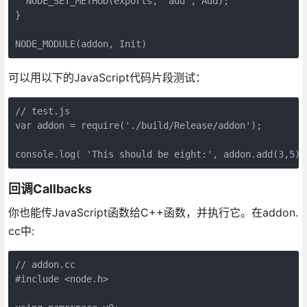
  NODE_SET_METHOD(exports, "add", Add);

}

NODE_MODULE(addon, Init)
可以用以下的JavaScript代码片段测试：
// test.js

var addon = require('./build/Release/addon');

console.log( 'This should be eight:', addon.add(3,5) 
回调Callbacks
你也能传JavaScript函数给C++函数，并执行它。在addon.
cc中:
// addon.cc

#include <node.h>
