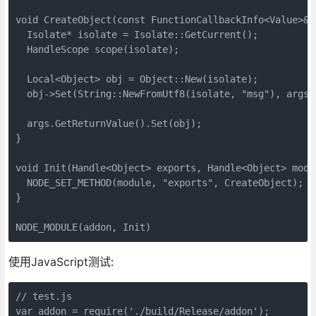
void CreateObject(const FunctionCallbackInfo<Value>& a
  Isolate* isolate = Isolate::GetCurrent();

  HandleScope scope(isolate);

  Local<Object> obj = Object::New(isolate);

  obj->Set(String::NewFromUtf8(isolate, "msg"), args[0
  args.GetReturnValue().Set(obj);

}

void Init(Handle<Object> exports, Handle<Object> modul
  NODE_SET_METHOD(module, "exports", CreateObject);

}

NODE_MODULE(addon, Init)
使用JavaScript测试:
// test.js

var addon = require('./build/Release/addon');
