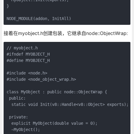
}

NODE_MODULE(addon, InitAll)
接着在myobject.h创建包装，它继承自node::ObjectWrap:
// myobject.h

#ifndef MYOBJECT_H

#define MYOBJECT_H

#include <node.h>

#include <node_object_wrap.h>

class MyObject : public node::ObjectWrap {

 public:

  static void Init(v8::Handle<v8::Object> exports);

 private:

  explicit MyObject(double value = 0);

  ~MyObject();
