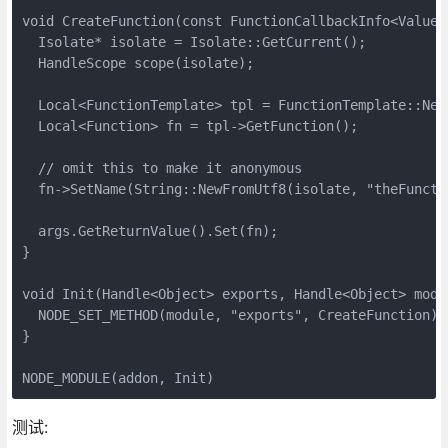
void CreateFunction(const FunctionCallbackInfo<Value>&
  Isolate* isolate = Isolate::GetCurrent();

  HandleScope scope(isolate);

  Local<FunctionTemplate> tpl = FunctionTemplate::New
  Local<Function> fn = tpl->GetFunction();

  // omit this to make it anonymous

  fn->SetName(String::NewFromUtf8(isolate, "theFunctio
  args.GetReturnValue().Set(fn);

}

void Init(Handle<Object> exports, Handle<Object> modul
  NODE_SET_METHOD(module, "exports", CreateFunction);

}

NODE_MODULE(addon, Init)
测试: