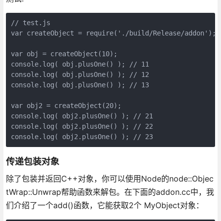
// test.js

var createObject = require('./build/Release/addon');

var obj = createObject(10);

console.log( obj.plusOne() ); // 11

console.log( obj.plusOne() ); // 12

console.log( obj.plusOne() ); // 13

var obj2 = createObject(20);

console.log( obj2.plusOne() ); // 21

console.log( obj2.plusOne() ); // 22

console.log( obj2.plusOne() ); // 23
传递包装对象
除了包装并返回C++对象，你可以使用Node的node::Objec
tWrap::Unwrap帮助函数来解包。在下面的addon.cc中，我
们介绍了一个add()函数，它能获取2个 MyObject对象：