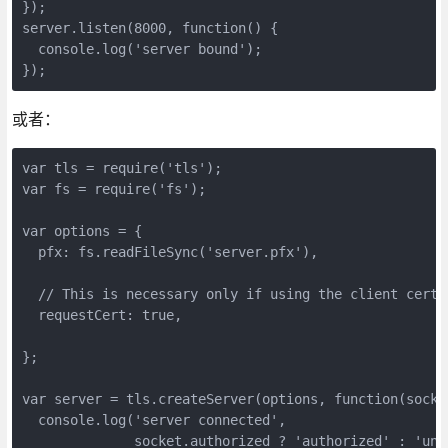
});

server.listen(8000, function() {

  console.log('server bound');

});
或者：
var tls = require('tls');

var fs = require('fs');

var options = {

  pfx: fs.readFileSync('server.pfx'),

  // This is necessary only if using the client certi
  requestCert: true,

};

var server = tls.createServer(options, function(socket
  console.log('server connected',

              socket.authorized ? 'authorized' : 'unau