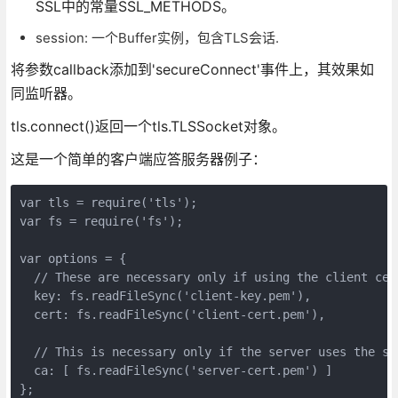
SSL中的常量SSL_METHODS。
session: 一个Buffer实例，包含TLS会话.
将参数callback添加到'secureConnect'事件上，其效果如
同监听器。
tls.connect()返回一个tls.TLSSocket对象。
这是一个简单的客户端应答服务器例子：
var tls = require('tls');

var fs = require('fs');

var options = {

  // These are necessary only if using the client cer
  key: fs.readFileSync('client-key.pem'),

  cert: fs.readFileSync('client-cert.pem'),

  // This is necessary only if the server uses the sel
  ca: [ fs.readFileSync('server-cert.pem') ]

};
