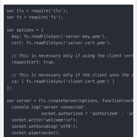
var tls = require('tls');

var fs = require('fs');

var options = {

  key: fs.readFileSync('server-key.pem'),

  cert: fs.readFileSync('server-cert.pem'),

  // This is necessary only if using the client certi
  requestCert: true,

  // This is necessary only if the client uses the se
  ca: [ fs.readFileSync('client-cert.pem') ]

};

var server = tls.createServer(options, function(socket
  console.log('server connected',

              socket.authorized ? 'authorized' : 'unau
  socket.write("welcome!\n");

  socket.setEncoding('utf8');

  socket.pipe(socket);
