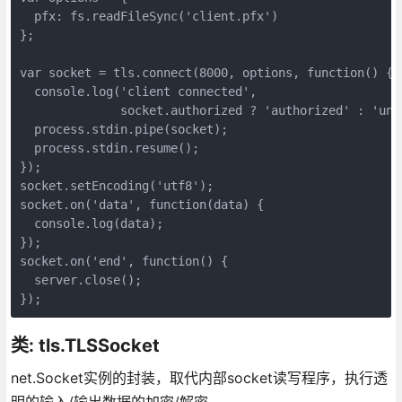
  pfx: fs.readFileSync('client.pfx')

};

var socket = tls.connect(8000, options, function() {

  console.log('client connected',

              socket.authorized ? 'authorized' : 'unau
  process.stdin.pipe(socket);

  process.stdin.resume();

});

socket.setEncoding('utf8');

socket.on('data', function(data) {

  console.log(data);

});

socket.on('end', function() {

  server.close();

});
类: tls.TLSSocket
net.Socket实例的封装，取代内部socket读写程序，执行透
明的输入/输出数据的加密/解密。