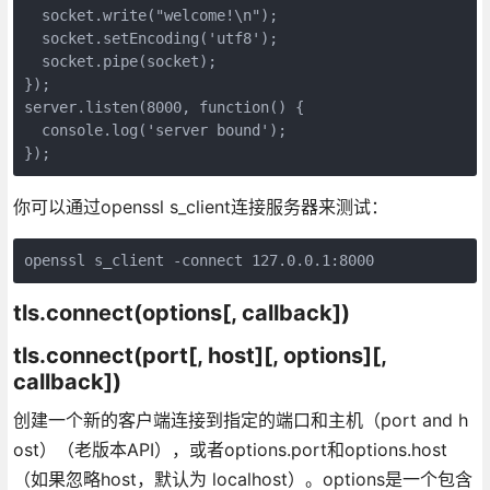
  socket.write("welcome!\n");

  socket.setEncoding('utf8');

  socket.pipe(socket);

});

server.listen(8000, function() {

  console.log('server bound');

});
你可以通过openssl s_client连接服务器来测试：
openssl s_client -connect 127.0.0.1:8000
tls.connect(options[, callback])
tls.connect(port[, host][, options][,
callback])
创建一个新的客户端连接到指定的端口和主机（port and h
ost）（老版本API），或者options.port和options.host
（如果忽略host，默认为 localhost）。options是一个包含