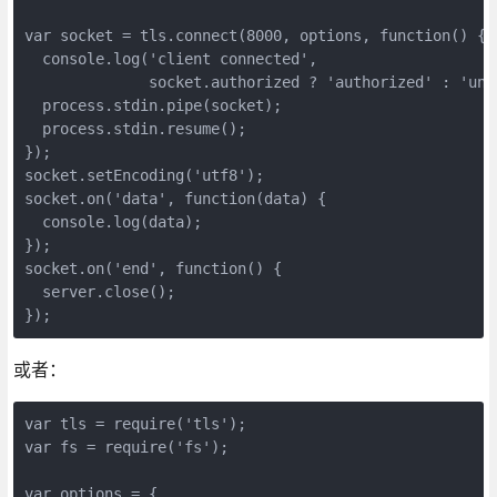
var socket = tls.connect(8000, options, function() {

  console.log('client connected',

              socket.authorized ? 'authorized' : 'unau
  process.stdin.pipe(socket);

  process.stdin.resume();

});

socket.setEncoding('utf8');

socket.on('data', function(data) {

  console.log(data);

});

socket.on('end', function() {

  server.close();

});
或者：
var tls = require('tls');

var fs = require('fs');

var options = {
