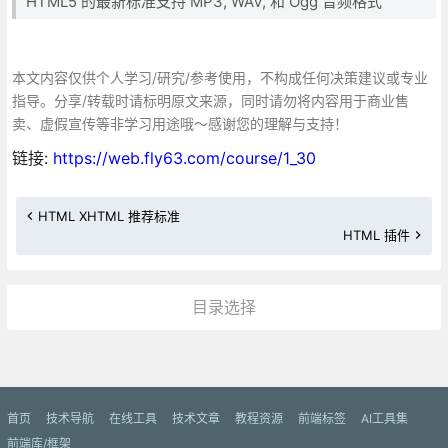
HTML5 的最新标准支持 MP3, WAV, 和 Ogg 音频格式
本文内容仅供个人学习/研究/参考使用，不构成任何决策建议或专业
指导。分享/转载时请标明原文来源，同时请勿将内容用于商业售
卖、虚假宣传等非学习用途哦～感谢您的理解与支持！
链接:
https://web.fly63.com/course/1_30
HTML XHTML 推荐标准
HTML 插件
目录选择
更多»
首页
技术导航
在线工具
技术文章
教程资源
前端标签
AI工具集
前端库/框架