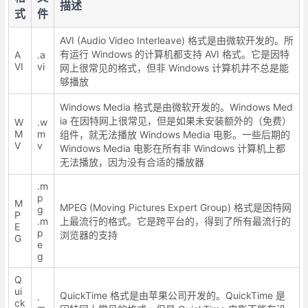
描述
式
件
AVI (Audio Video Interleave) 格式是由微软开发的。所
有运行 Windows 的计算机都支持 AVI 格式。它是因特
A
.a
VI
vi
网上很常见的格式，但非 Windows 计算机并不总是能
够播放
Windows Media 格式是由微软开发的。Windows Med
ia 在因特网上很常见，但是如果未安装额外的（免费）
W
.w
M
m
组件，就无法播放 Windows Media 电影。一些后期的
V
v
Windows Media 电影在所有非 Windows 计算机上都
无法播放，因为没有合适的播放器
.m
p
M
MPEG (Moving Pictures Expert Group) 格式是因特网
g
P
.m
上最流行的格式。它是跨平台的，得到了所有最流行的
E
p
浏览器的支持
G
e
g
Q
ui
QuickTime 格式是由苹果公司开发的。QuickTime 是
.
ck