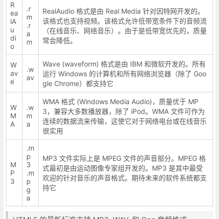
R
.r
RealAudio 格式是由 Real Media 针对因特网开发的。
ea
m
该格式也支持视频。该格式允许低带宽条件下的音频流
lA
.r
u
（在线音乐、网络音乐）。由于是低带宽优先的，质量
a
di
常会降低。
m
o
Wave (waveform) 格式是由 IBM 和微软开发的。所有
W
.w
av
运行 Windows 的计算机和所有网络浏览器（除了 Goo
av
e
gle Chrome）都支持它
WMA 格式 (Windows Media Audio)，质量优于 MP
W
.w
3，兼容大多数播放器，除了 iPod。WMA 文件可作为
M
m
连续的数据流来传输，这使它对于网络电台或在线音乐
A
a
很实用
.m
p
MP3 文件实际上是 MPEG 文件的声音部分。MPEG 格
M
3
式最初是由运动图像专家组开发的。MP3 是其中最受
P
.m
欢迎的针对音乐的声音格式。期待未来的软件系统都支
3
p
持它
g
a