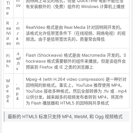
m
因特网上常见的格式，但是 QuickTime 电影不能在没
Ti
ov
有安装额外的（免费）组件的 Windows 计算机上播放
m
e
R
.r
RealVideo 格式是由 Real Media 针对因特网开发的。
ea
m
lVi
.r
该格式允许低带宽条件下（在线视频、网络电视）的视
d
a
频流。由于是低带宽优先的，质量常会降低
eo
m
.s
Flash (Shockwave) 格式是由 Macromedia 开发的。S
Fl
wf
as
hockwave 格式需要额外的组件来播放。但是该组件会
.fl
h
预装到 Firefox 或 IE 之类的浏览器上
v
Mpeg-4 (with H.264 video compression) 是一种针对
M
.
因特网的新格式。事实上，YouTube 推荐使用 MP4。
p
m
e
YouTube 接收多种格式，然后全部转换为 .flv 或 . mp4
p
g-
以供分发。越来越多的视频发布者转到 MP4，将其作
4
4
为 Flash 播放器和 HTML5 的因特网共享格式
最新的 HTML5 标准只支持 MP4, WebM, 和 Ogg 视频格式