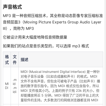
声音格式
MP3 是一种音频压缩技术，其全称是动态影像专家压缩标准
音频层面3（Moving Picture Experts Group Audio Layer
III），简称为 MP3
它被设计用来大幅度地降低音频数据量
如果我们的站点是音乐类型的，可以选择 mp3 格式
格
文
描述
式
件
MIDI (Musical Instrument Digital Interface) 是一种针
对电子音乐设备（比如合成器和声卡）的格式。MIDI
.m
文件不含有声音，但包含可被电子产品（比如声卡）播
MI
id
放的数字音乐指令。因为 MIDI 格式仅包含指令，所以
DI
.m
MIDI 文件极其小巧。上面的例子只有 23k 的大小，但
idi
却能播放将近 5 分钟。MIDI 得到了广泛的平台上的大
量软件的支持。大多数流行的网络浏览器都支持 MIDI