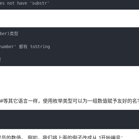
ber)类型

number' 都有 toString

。 像C#等其它语言一样，使用枚举类型可以为一组数值赋予友好的名
员的数值。 例如，我们将上面的例子改成从 1开始编号：