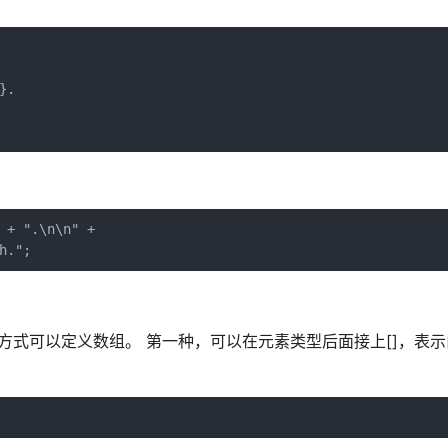
.

 + ".\n\n" +

。 有两种方式可以定义数组。 第一种，可以在元素类型后面接上[]，表