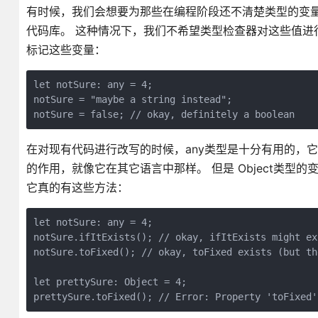
有时候，我们会想要为那些在编程阶段还不清楚类型的变量
代码库。 这种情况下，我们不希望类型检查器对这些值进行
标记这些变量：
let notSure: any = 4;

notSure = "maybe a string instead";

在对现有代码进行改写的时候，any类型是十分有用的，它允
的作用，就像它在其它语言中那样。 但是 Object类型
它真的有这些方法：
let notSure: any = 4;

notSure.ifItExists(); // okay, ifItExists might ex
notSure.toFixed(); // okay, toFixed exists (but th
let prettySure: Object = 4;
