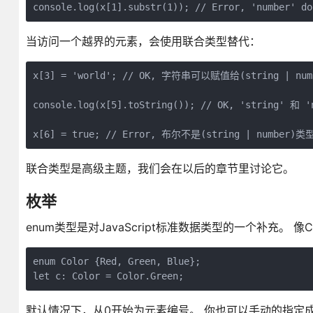
当访问一个越界的元素，会使用联合类型替代：
x[3] = 'world'; // OK, 字符串可以赋值给(string | num
console.log(x[5].toString()); // OK, 'string' 和 '
联合类型是高级主题，我们会在以后的章节里讨论它。
枚举
enum类型是对JavaScript标准数据类型的一个补充
enum Color {Red, Green, Blue};

默认情况下，从0开始为元素编号。 你也可以手动的指定成