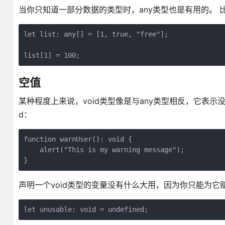
当你只知道一部分数据的类型时，any类型也是有用的。
let list: any[] = [1, true, "free"];

空值
某种程度上来说，void类型像是与any类型相反，它表示
d：
function warnUser(): void {

    alert("This is my warning message");

声明一个void类型的变量没有什么大用，因为你只能为它赋予un