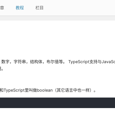
章
教程
栏目
符串，结构体，布尔值等。 TypeScript支持与JavaScr
用。
t和TypeScript里叫做boolean（其它语言中也一样）。