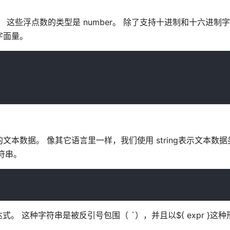
浮点数。 这些浮点数的类型是 number。 除了支持十进制和十六进制字
制字面量。
的文本数据。 像其它语言里一样，我们使用 string表示文本数据类
字符串。
。 这种字符串是被反引号包围（ `），并且以${ expr }这