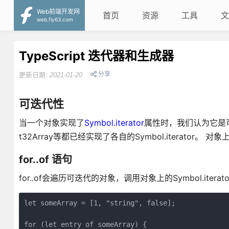
Web前端开发网
首页
资源
工具
文
web.fly63.com
TypeScript 迭代器和生成器
分享
更新日期:
2021-01-20
可迭代性
当一个对象实现了
Symbol.iterator
属性时，我们认为它是可迭代
t32Array等都已经实现了各自的Symbol.iterator。 对象
for..of 语句
for..of会遍历可迭代的对象，调用对象上的Symbol.itera
let someArray = [1, "string", false];

for (let entry of someArray) {
