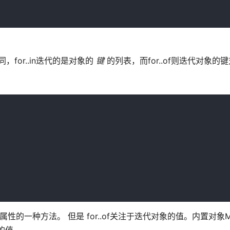
同，for..in迭代的是对象的
键
的列表，而for..of则迭代对象的
性的一种方法。 但是 for..of关注于迭代对象的值。内置对象M