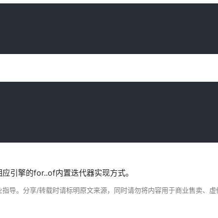
相应引擎的for..of内置迭代器实现方式。
业指导。分享/转载时请标明原文来源，同时请勿将内容用于商业售卖、虚