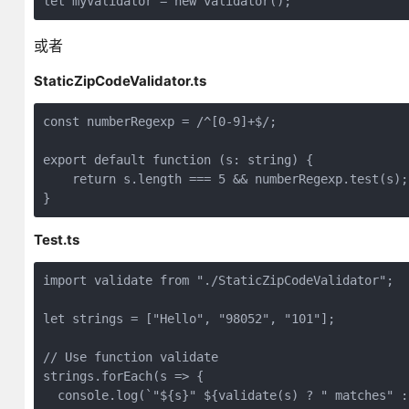
或者
StaticZipCodeValidator.ts
const numberRegexp = /^[0-9]+$/;

export default function (s: string) {

    return s.length === 5 && numberRegexp.test(s);

Test.ts
import validate from "./StaticZipCodeValidator";

let strings = ["Hello", "98052", "101"];

// Use function validate

strings.forEach(s => {

  console.log(`"${s}" ${validate(s) ? " matches" :