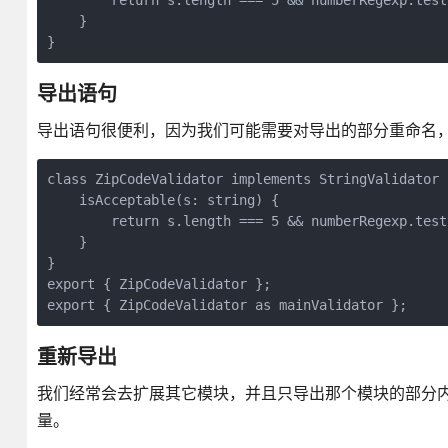
        return s.length === 5 && numberRegexp.test(
    }

导出语句
导出语句很便利，因为我们可能需要对导出的部分重命名
class ZipCodeValidator implements StringValidator {
    isAcceptable(s: string) {

        return s.length === 5 && numberRegexp.test(
    }

}

export { ZipCodeValidator };

重新导出
我们经常会去扩展其它模块，并且只导出那个模块的部分内
量。