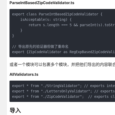
ParseIntBasedZipCodeValidator.ts
export class ParseIntBasedZipCodeValidator {

    isAcceptable(s: string) {

        return s.length === 5 && parseInt(s).toStr
    }

}

// 导出原先的验证器但做了重命名

或者一个模块可以包裹多个模块，并把他们导出的内容联合在一起通过
AllValidators.ts
export * from "./StringValidator"; // exports inte
export * from "./LettersOnlyValidator"; // exports
导入