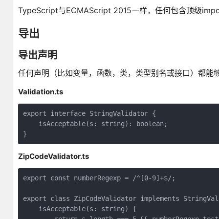
TypeScript与ECMAScript 2015一样，任何包含顶级
导出
导出声明
任何声明（比如变量，函数，类，类型别名或接口）都能够通
Validation.ts
export interface StringValidator {

    isAcceptable(s: string): boolean;

ZipCodeValidator.ts
export const numberRegexp = /^[0-9]+$/;

export class ZipCodeValidator implements StringVali
    isAcceptable(s: string) {
