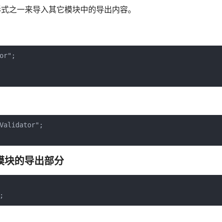
t形式之一来导入其它模块中的导出内容。
r";

alidator";

模块的导出部分