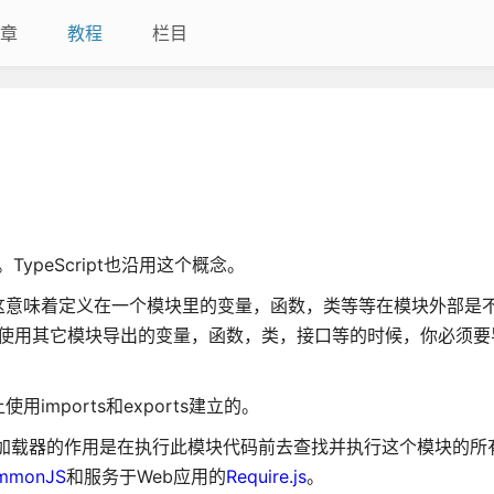
章
教程
栏目
念。TypeScript也沿用这个概念。
这意味着定义在一个模块里的变量，函数，类等等在模块外部是
想使用其它模块导出的变量，函数，类，接口等的时候，你必须要
mports和exports建立的。
加载器的作用是在执行此模块代码前去查找并执行这个模块的所
mmonJS
和服务于Web应用的
Require.js
。