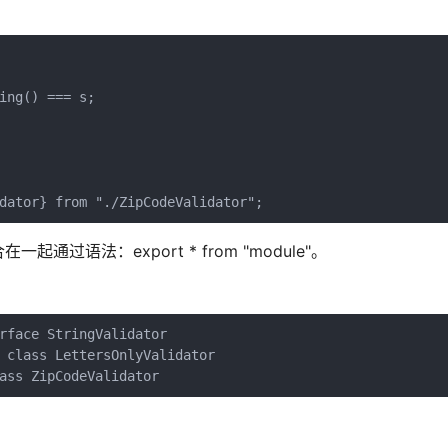
ing() === s;

语法：export * from "module"。
rface StringValidator

 class LettersOnlyValidator
