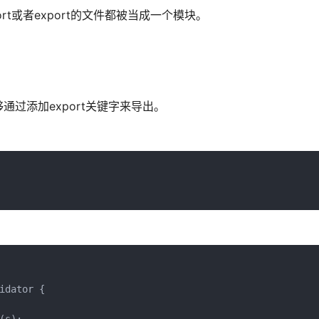
import或者export的文件都被当成一个模块。
过添加export关键字来导出。
dator {
