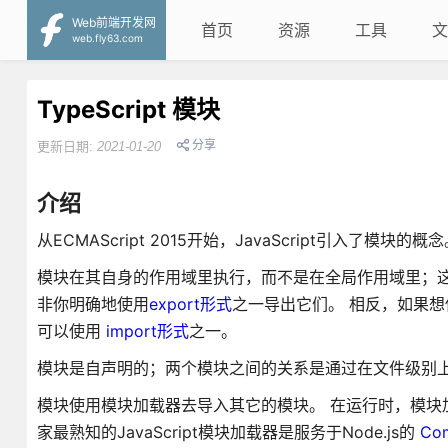
Web前端开发网
首页
资源
工具
文
web.fly63.com
TypeScript 模块
分享
更新日期:
2021-01-20
介绍
从ECMAScript 2015开始，JavaScript引入了模块的概
模块在其自身的作用域里执行，而不是在全局作用域里；
非你明确地使用
export形式
之一导出它们。 相反，如果
可以使用
import形式
之一。
模块是自声明的；两个模块之间的关系是通过在文件级别上使用i
模块使用模块加载器去导入其它的模块。 在运行时，模块
家最熟知的JavaScript模块加载器是服务于Node.js的
Co