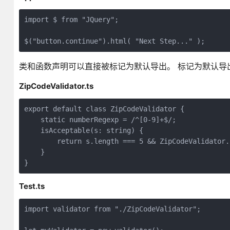
import $ from "JQuery";

类和函数声明可以直接被标记为默认导出。 标记为默认导
ZipCodeValidator.ts
export default class ZipCodeValidator {

    static numberRegexp = /^[0-9]+$/;

    isAcceptable(s: string) {

        return s.length === 5 && ZipCodeValidator.
    }

Test.ts
import validator from "./ZipCodeValidator";
