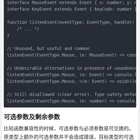
interface MouseEvent extends Event { x: number; y: num
interface KeyEvent extends Event { keyCode: number }

function listenEvent(eventType: EventType, handler: (n
    /* ... */

}

// Unsound, but useful and common

listenEvent(EventType.Mouse, (e: MouseEvent) => conso
// Undesirable alternatives in presence of soundness

listenEvent(EventType.Mouse, (e: Event) => console.lo
listenEvent(EventType.Mouse, <(e: Event) => void>((e:
// Still disallowed (clear error). Type safety enforc
可选参数及剩余参数
比较函数兼容性的时候，可选参数与必须参数是可交换的。
原类型上额外的可选参数并不会造成错误，目标类型的可选