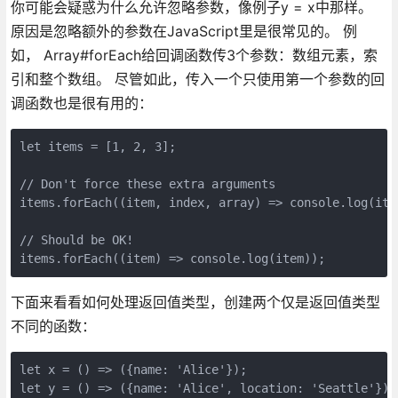
你可能会疑惑为什么允许忽略参数，像例子y = x中那样。
原因是忽略额外的参数在JavaScript里是很常见的。 例
如， Array#forEach给回调函数传3个参数：数组元素，索
引和整个数组。 尽管如此，传入一个只使用第一个参数的回
调函数也是很有用的：
let items = [1, 2, 3];

// Don't force these extra arguments

items.forEach((item, index, array) => console.log(item
// Should be OK!

下面来看看如何处理返回值类型，创建两个仅是返回值类型
不同的函数：
let x = () => ({name: 'Alice'});

let y = () => ({name: 'Alice', location: 'Seattle'});
