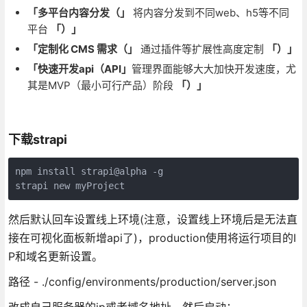
「多平台内容分发（」
将内容分发到不同web、h5等不同
平台
「）」
「定制化 CMS 需求（」
通过插件等扩展性高度定制
「）」
「快速开发api（API」
管理界面能够大大加快开发速度，尤
其是MVP（最小可行产品）阶段
「）」
下载strapi
npm install strapi@alpha -g

strapi new myProject
然后默认回车设置线上环境(注意，设置线上环境后是无法直
接在可视化面板新增api了)，production使用将运行项目的I
P和域名更新设置。
路径 - ./config/environments/production/server.json
改成自己服务器的ip或者域名地址，然后启动：