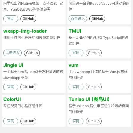
阿里推出的Native框架，支持iOS、安
简单跨平台的React Native可滑动的组
卓、YunOS及Web等多端部署
件
官网
GitHub
点击进入
GitHub
wxapp-img-loader
TMUI
适用于微信小程序的图片预加载组件
基于UNIAPP的VUE3 TypeScript的跨
端组件
点击进入
GitHub
官网
GitHub
Jingle UI
vum
一个基于html5、css3开发轻量级的移
手机 webapp 打造的基于 Vue.js 构建
动webapp 框架
的UI框架
官网
GitHub
官网
GitHub
ColorUI
Tuniao UI (图鸟UI)
专注视觉的小程序组件库
基于uni-app,提供丰富组件和炫酷页面
的UI框架
官网
GitHub
官网
GitHub