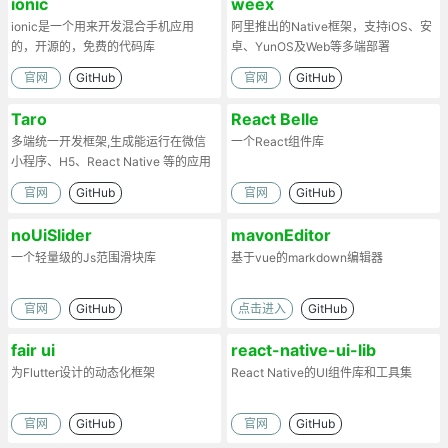
ionic
weex
ionic是一个用来开发混合手机应用
阿里推出的Native框架，支持iOS、安
的，开源的，免费的代码库
卓、YunOS及Web等多端部署
官网
GitHub
官网
GitHub
Taro
React Belle
多端统一开发框架,生成能运行在微信
一个React组件库
小程序、H5、React Native 等的应用
官网
GitHub
官网
GitHub
noUiSlider
mavonEditor
一个轻量级的Js范围滑块库
基于vue的markdown编辑器
官网
GitHub
点击进入
GitHub
fair ui
react-native-ui-lib
为Flutter设计的动态化框架
React Native的UI组件库和工具集
官网
GitHub
官网
GitHub