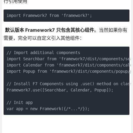
行引用使用
import Framework7 from 'framework7';
默认版本 Framework7 只包含其核心组件
。当然如果你有
需要，完全可以自定义引入其他组件：
// Import additional components

import Searchbar from 'framework7/dist/components/sear
import Calendar from 'framework7/dist/components/calen
import Popup from 'framework7/dist/components/popup/po
// Install F7 Components using .use() method on class:
Framework7.use([Searchbar, Calendar, Popup]);

// Init app

var app = new Framework({/*...*/});