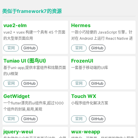
类似于framework7的资源
vue2-elm
Hermes
vue2 + vuex 构建一个具有 45 个页面
一款小巧轻便的 JavaScript 引擎，针
的大型单页面应用
对在 Android 上运行 React Native 进
行了优化
官网
GitHub
官网
GitHub
Tuniao UI (图鸟UI)
FrozenUI
基于uni-app,提供丰富组件和炫酷页面
一套基于移动端的UI库
的UI框架
官网
GitHub
官网
GitHub
GetWidget
Touch WX
一个flutter漂亮的ui组件库,超过1000
小程序组件化解决方案
个组件的封装,易用,美观
官网
GitHub
官网
GitHub
jquery-weui
wux-weapp