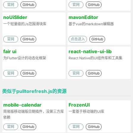
官网
GitHub
官网
GitHub
noUiSlider
mavonEditor
一个轻量级的Js范围滑块库
基于vue的markdown编辑器
官网
GitHub
点击进入
GitHub
fair ui
react-native-ui-lib
为Flutter设计的动态化框架
React Native的UI组件库和工具集
官网
GitHub
官网
GitHub
类似于pulltorefresh.js的资源
mobile-calendar
FrozenUI
简易版移动端版日期插件，没第三方库
一套基于移动端的UI库
依赖
官网
GitHub
官网
GitHub