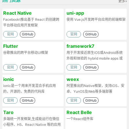
更多»
React Native
uni-app
Facebookt推出基于 React 的创建跨
使用 Vue.js开发跨平台应用的前端框架
平台移动应用开发框架
官网
GitHub
官网
GitHub
Flutter
framework7
谷歌推出的跨平台移动UI框架
用于开发接近原生iOS或Android系统
外观和体验的 hybrid mobile apps 或
web apps
官网
GitHub
官网
GitHub
ionic
weex
ionic是一个用来开发混合手机应用
阿里推出的Native框架，支持iOS、安
的，开源的，免费的代码库
卓、YunOS及Web等多端部署
官网
GitHub
官网
GitHub
Taro
React Belle
多端统一开发框架,生成能运行在微信
一个React组件库
小程序、H5、React Native 等的应用