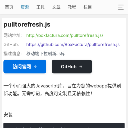
首页
资源
工具
文章
教程
栏目
pulltorefresh.js
网站地址:
http://boxfactura.com/pulltorefresh.js/
GitHub:
https://github.com/BoxFactura/pulltorefresh.js
描述信息:
移动端下拉刷新Js库
访问官网
GitHub
一个小而强大的Javascript库，旨在为您的webapp提供刷
新功能。无需标记，高度可定制且无依赖性！
安装