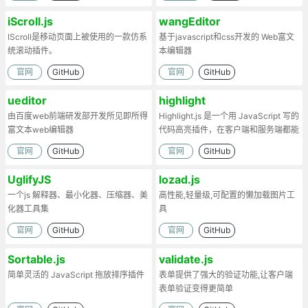
iScroll.js
wangEditor
IScroll是移动页面上被使用的一款仿系
基于javascript和css开发的 Web富文
统滚动插件。
本编辑器
官网
GitHub
官网
GitHub
ueditor
highlight
由百度web前端研发部开发所见即所得
Highlight.js 是一个用 JavaScript 写的
富文本web编辑器
代码高亮插件，在客户端和服务端都能
工作。
官网
GitHub
官网
GitHub
UglifyJS
lozad.js
一个js 解释器、最小化器、压缩器、美
高性能,轻量级,可配置的懒加载图片工
化器工具集
具
官网
GitHub
官网
GitHub
Sortable.js
validate.js
简单灵活的 JavaScript 拖放排序插件
表单提供了强大的验证功能,让客户端
表单验证变得更简单