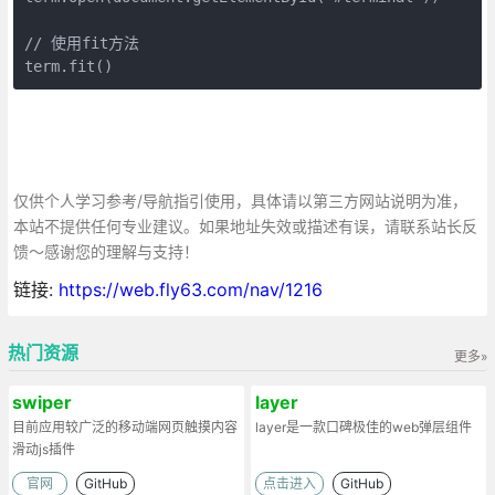
// 使用fit方法 

term.fit()
仅供个人学习参考/导航指引使用，具体请以第三方网站说明为准，
本站不提供任何专业建议。如果地址失效或描述有误，请联系站长反
馈～感谢您的理解与支持！
链接:
https://web.fly63.com/nav/1216
热门资源
更多»
swiper
layer
目前应用较广泛的移动端网页触摸内容
layer是一款口碑极佳的web弹层组件
滑动js插件
官网
GitHub
点击进入
GitHub