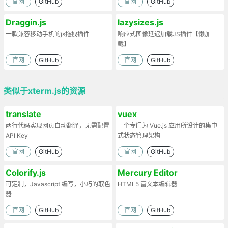
官网
GitHub
官网
GitHub
Draggin.js
lazysizes.js
一款兼容移动手机的js拖拽插件
响应式图像延迟加载JS插件【懒加
载】
官网
GitHub
官网
GitHub
类似于xterm.js的资源
translate
vuex
两行代码实现网页自动翻译，无需配置
一个专门为 Vue.js 应用所设计的集中
API Key
式状态管理架构
官网
GitHub
官网
GitHub
Colorify.js
Mercury Editor
可定制，Javascript 编写，小巧的取色
HTML5 富文本编辑器
器
官网
GitHub
官网
GitHub