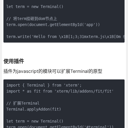
let term = new Terminal()

// 将term挂砸到dom节点上

term.open(document.getElementById('app'))

term.write('Hello from \x1B[1;3;31mxterm.js\x1B[0m $ 
使用插件
插件为javascript的模块可以扩展Terminal的原型
import { Terminal } from 'xterm';

import * as fit from 'xterm/lib/addons/fit/fit'

// 扩展Terminal

Terminal.applyAddon(fit)

let term = new Terminal()

term.open(document.getElementById('#terminal'))
