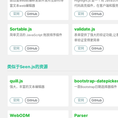
由百度web前端研发部开发所见即所得
Highlight.js 是一个用 JavaScr
富文本web编辑器
代码高亮插件，在客户端和服
工作。
官网
GitHub
官网
GitHub
Sortable.js
validate.js
简单灵活的 JavaScript 拖放排序插件
表单提供了强大的验证功能,让
单验证变得更简单
官网
GitHub
官网
GitHub
类似于Seen.js的资源
quill.js
bootstrap-datepicke
强大，丰富的文本编辑器
一款Bootstrap日期选择器插件
官网
GitHub
官网
GitHub
WebODM
Parser