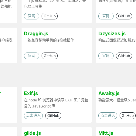
ipt 写的
一个js 解释器、最小化器、压缩器、美
高性能,轻量级,可配置
务端都能
化器工具集
官网
GitHub
官网
GitHub
Draggin.js
lazysizes.js
客户端表
一款兼容移动手机的js拖拽插件
响应式图像延迟加载J
官网
GitHub
官网
GitHub
r
Exif.js
Awaity.js
在 node 和 浏览器中读取 EXIF 图片元信
功能强大、轻量级bluebi
息的 JavaScript 库
点击进入
GitHub
点击进入
GitHub
glide.js
Mitt.js