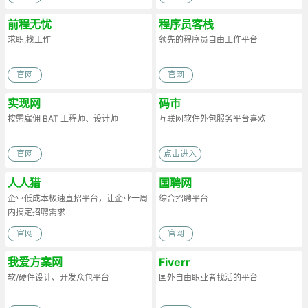
前程无忧
程序员客栈
求职,找工作
领先的程序员自由工作平台
官网
官网
实现网
码市
按需雇佣 BAT 工程师、设计师
互联网软件外包服务平台喜欢
官网
点击进入
人人猎
国聘网
企业低成本极速直招平台，让企业一周
综合招聘平台
内搞定招聘需求
官网
官网
我爱方案网
Fiverr
软/硬件设计、开发众包平台
国外自由职业者找活的平台