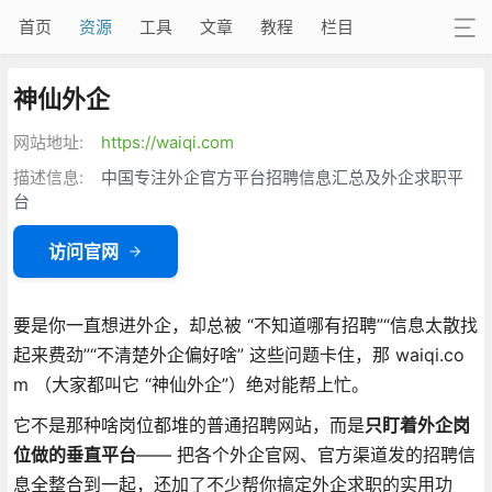
首页
资源
工具
文章
教程
栏目
神仙外企
网站地址:
https://waiqi.com
描述信息:
中国专注外企官方平台招聘信息汇总及外企求职平
台
访问官网
要是你一直想进外企，却总被 “不知道哪有招聘”“信息太散找
起来费劲”“不清楚外企偏好啥” 这些问题卡住，那 waiqi.co
m （大家都叫它 “神仙外企”）绝对能帮上忙。
它不是那种啥岗位都堆的普通招聘网站，而是
只盯着外企岗
位做的垂直平台
—— 把各个外企官网、官方渠道发的招聘信
息全整合到一起，还加了不少帮你搞定外企求职的实用功