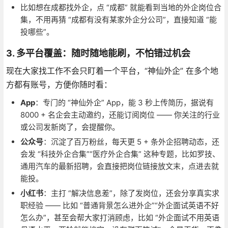
比如想在成都找外企，点 “成都” 就能看到当地的外企岗位合
集，不用再猜 “成都有没有某家外企分公司”，直接知道 “能
投哪些”。
3. 多平台覆盖：随时随地能刷，不怕错过机会
现在大家找工作不会只盯着一个平台，“神仙外企” 在多个地
方都有账号，方便你随时看：
App
：专门的 “神仙外企” App，能 3 秒上传简历，据说有
8000 + 名企会主动邀约，还能订阅岗位 —— 你关注的行业
或公司发新岗了，会提醒你。
公众号
：沉淀了百万粉丝，每天更 5 + 条外企招聘动态，还
会发 “科技外企合集”“医疗外企合集” 这种专题，比如罗技、
通用汽车的最新招聘，会直接把岗位链接放文末，点进去就
能投。
小红书
：主打 “解决信息差”，除了发岗位，还会分享真实求
职经验 —— 比如 “普通背景怎么进外企”“外企面试英语不好
怎么办”，甚至会帮大家打消顾虑，比如 “外企面试不用英语