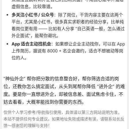
虚假信息，比较靠谱。
多关注小红书 / 公众号
：除了岗位，干货内容主要在这两个
平台，尤其是小红书，很多真实求职者的经验分享，比单纯
看岗位更有用 —— 比如有人分享 “自己英语一般，怎么通过
外企面试”，能帮你避坑。
App 适合主动找机会
：如果想让企业主动找你，可以在 App
上传简历，据说有 8000 + 名企会邀约，适合不想被动等岗
位的人。
“神仙外企” 帮你把分散的信息整合好，帮你筛选合适的岗
位，还教你怎么搞定面试，从头到尾帮你降低 “进外企” 的难
度。要是你一直想进外企，却被信息差、面试焦虑卡住，不
妨去看看，大概率能找到你需要的东西。
仅供个人学习参考/导航指引使用，具体请以第三方网站说明为准，
本站不提供任何专业建议。如果地址失效或描述有误，请联系站长反
馈～感谢您的理解与支持！