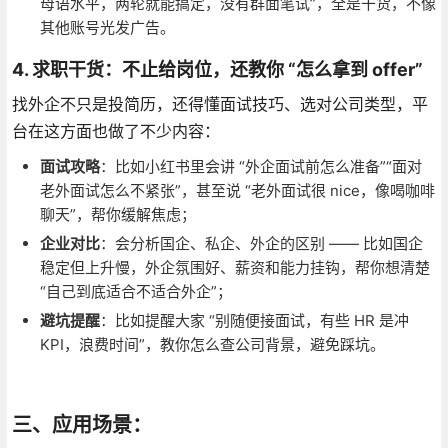
母语水平，两轮就能搞定，没有群面笔试”，全是干货，不像
其他账号光发广告。
4. 求职干货：不止给岗位，还教你 “怎么拿到 offer”
找外企不只是投简历，还得懂面试技巧、选对公司类型，平
台在这方面也做了不少内容：
面试攻略
：比如小红书里会讲 “外企面试前怎么准备”“面对
老外面试怎么不紧张”，甚至说 “老外面试很 nice，像喝咖啡
聊天”，帮你缓解焦虑；
企业对比
：会分析国企、私企、外企的区别 —— 比如国企
稳定但上升慢，外企氛围好、薪资和能力挂钩，帮你想清楚
“自己到底适合不适合外企”；
避坑提醒
：比如提醒大家 “别随便接面试，有些 HR 是冲
KPI，浪费时间”，教你怎么查公司背景，避免踩坑。
三、应用场景：