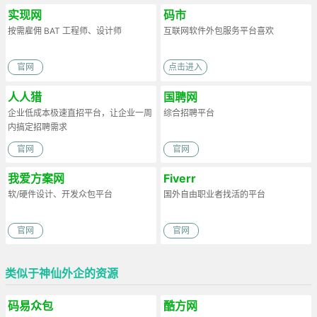
实现网
码市
按需雇佣 BAT 工程师、设计师
互联网软件外包服务平台喜欢
官网
点击进入
人人猎
国聘网
企业低成本极速直招平台，让企业一周
综合招聘平台
内搞定招聘需求
官网
官网
我爱方案网
Fiverr
软/硬件设计、开发众包平台
国外自由职业者找活的平台
官网
官网
类似于神仙外企的资源
码易众包
酷方网