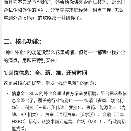
而且它不只是 “挂岗位”，还会给你讲外企面试技巧、对比国
企私企和外企的区别、分享真实求职经验，相当于连 “怎么
拿到外企 offer” 的攻略都一并给你了。
二、核心功能：
“神仙外企” 的功能没那么花里胡哨，但每一个都戳中找外企
的痛点，用起来特别实在：
1. 岗位信息：全、新、准，还省时间
这是最核心的优势，解决 “找信息难” 的问题：
信息全
：80% 的外企会通过官方渠道发招聘，平台把这些信
息全整合了，覆盖的行业特别广 —— 快消（雀巢、联合利
华）、科技（三星、英伟达、罗技）、医药、能源化工（壳
牌、BP 相关）、汽车（通用汽车、沃尔沃）、金融（汇丰
HSBC）都有，从技术岗到运营、市场（MKT）、行政岗都
能找着。