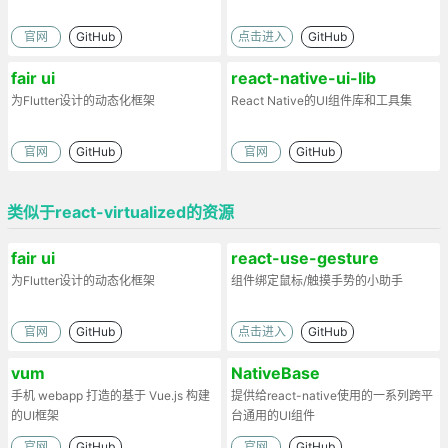
官网
GitHub
点击进入
GitHub
fair ui
react-native-ui-lib
为Flutter设计的动态化框架
React Native的UI组件库和工具集
官网
GitHub
官网
GitHub
类似于react-virtualized的资源
fair ui
react-use-gesture
为Flutter设计的动态化框架
组件绑定鼠标/触摸手势的小助手
官网
GitHub
点击进入
GitHub
vum
NativeBase
手机 webapp 打造的基于 Vue.js 构建
提供给react-native使用的一系列跨平
的UI框架
台通用的UI组件
官网
GitHub
官网
GitHub