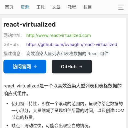
首页
资源
工具
文章
教程
栏目
react-virtualized
网站地址:
http://www.reactvirtualized.com
GitHub:
https://github.com/bvaughn/react-virtualized
描述信息:
高效渲染大量列表和表格数据的 React 组件
访问官网
GitHub
react-virtualized是一个以高效渲染大型列表和表格数据的
响应式组件。
使用窗口特性，即在一个滚动的范围内，呈现你给定数据的
一小部分，大量缩减了呈现组件所需的时间，以及创建DOM
节点的数量。
缺点：滑动过快，可能会出现空白的情况。