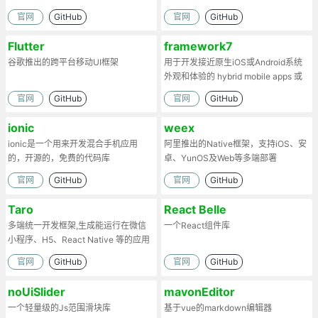
官网
GitHub
官网
GitHub
Flutter
framework7
谷歌推出的跨平台移动UI框架
用于开发接近原生iOS或Android系统
外观和体验的 hybrid mobile apps 或
web apps
官网
GitHub
官网
GitHub
ionic
weex
ionic是一个用来开发混合手机应用
阿里推出的Native框架，支持iOS、安
的，开源的，免费的代码库
卓、YunOS及Web等多端部署
官网
GitHub
官网
GitHub
Taro
React Belle
多端统一开发框架,生成能运行在微信
一个React组件库
小程序、H5、React Native 等的应用
官网
GitHub
官网
GitHub
noUiSlider
mavonEditor
一个轻量级的Js范围滑块库
基于vue的markdown编辑器