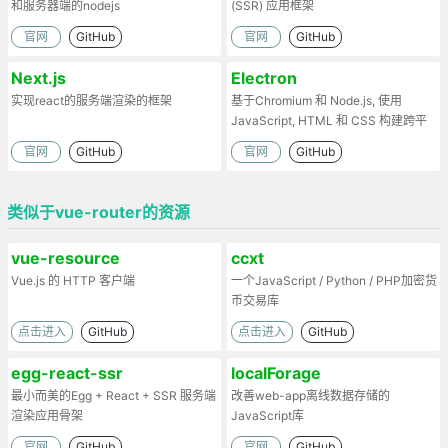
和服务器端的nodejs
(SSR) 应用框架
官网
GitHub
官网
GitHub
Next.js
Electron
实现react的服务端渲染的框架
基于Chromium 和 Node.js, 使用
JavaScript, HTML 和 CSS 构建跨平
台的桌面应用
官网
GitHub
官网
GitHub
类似于vue-router的资源
vue-resource
ccxt
Vue.js 的 HTTP 客户端
一个JavaScript / Python / PHP加密货
币交易库
点击进入
GitHub
点击进入
GitHub
egg-react-ssr
localForage
最小而美的Egg + React + SSR 服务端
改善web-app离线数据存储的
渲染应用骨架
JavaScript库
官网
GitHub
官网
GitHub