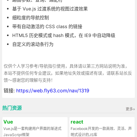
基于 Vue.js 过渡系统的视图过渡效果
细粒度的导航控制
带有自动激活的 CSS class 的链接
HTML5 历史模式或 hash 模式，在 IE9 中自动降级
自定义的滚动条行为
仅供个人学习参考/导航指引使用，具体请以第三方网站说明为准，
本站不提供任何专业建议。如果地址失效或描述有误，请联系站长反
馈～感谢您的理解与支持！
链接:
https://web.fly63.com/nav/1319
热门资源
更多»
Vue
react
Vue.js是一套构建用户界面的渐进式
Facebook开发的一款高效、灵活、声
JavaScript框架
明式设计的JS库