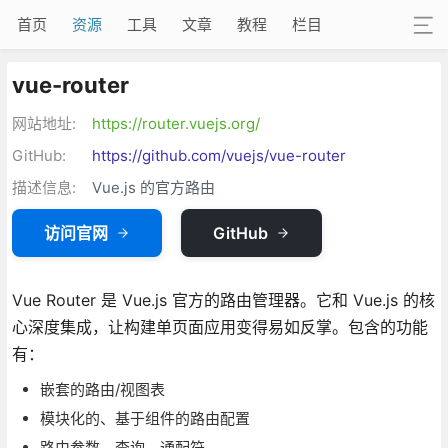
首页
资源
工具
文章
教程
栏目
vue-router
网站地址:
https://router.vuejs.org/
GitHub:
https://github.com/vuejs/vue-router
描述信息:
Vue.js 的官方路由
访问官网
GitHub
Vue Router 是 Vue.js 官方的路由管理器。它和 Vue.js 的核
心深度集成，让构建单页面应用变得易如反掌。包含的功能
有：
嵌套的路由/视图表
模块化的、基于组件的路由配置
路由参数、查询、通配符