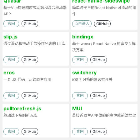
Quasar
react-native-sideswipe
基于Vue构建响应式网站和混合移动端
简单跨平台的React Native可滑动的组
APP
件
官网
GitHub
点击进入
GitHub
slip.js
bindingx
通过滑动和拖动手势操作列表的 UI 库
基于 weex / React Native 的富交互解
决方案
官网
GitHub
官网
GitHub
eros
switchery
一套 JS 代码，两端原生应用
iOS 7 风格的复选框开关
官网
GitHub
官网
GitHub
pulltorefresh.js
MUI
移动端下拉刷新Js库
最接近原生APP体验的高性能前端框架
官网
GitHub
官网
GitHub