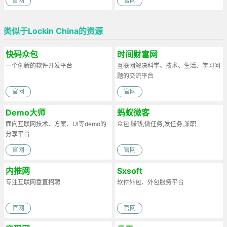
官网
官网
类似于Lockin China的资源
快码众包
时间财富网
一个创新的软件开发平台
互联网解决科学、技术、生活、学习问
题的交流平台
官网
官网
Demo大师
蚂蚁微客
面向互联网技术、方案、UI等demo的
众包,赚钱,做任务,发任务,兼职
分享平台
官网
官网
内推网
Sxsoft
专注互联网垂直招聘
软件外包、外包服务平台
官网
官网