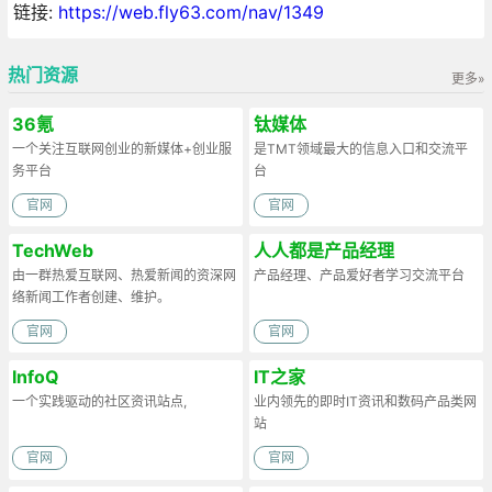
链接:
https://web.fly63.com/nav/1349
热门资源
更多»
36氪
钛媒体
一个关注互联网创业的新媒体+创业服
是TMT领域最大的信息入口和交流平
务平台
台
官网
官网
TechWeb
人人都是产品经理
由一群热爱互联网、热爱新闻的资深网
产品经理、产品爱好者学习交流平台
络新闻工作者创建、维护。
官网
官网
InfoQ
IT之家
一个实践驱动的社区资讯站点,
业内领先的即时IT资讯和数码产品类网
站
官网
官网