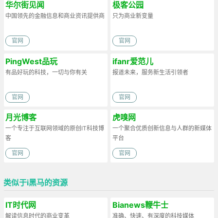
华尔街见闻
极客公园
中国领先的金融信息和商业资讯提供商
只为商业新变量
官网
官网
PingWest品玩
ifanr爱范儿
有品好玩的科技，一切与你有关
报道未来，服务新生活引领者
官网
官网
月光博客
虎嗅网
一个专注于互联网领域的原创IT科技博
一个聚合优质创新信息与人群的新媒体
客
平台
官网
官网
类似于i黑马的资源
IT时代网
Bianews鞭牛士
解读信息时代的商业变革
准确、快速、有深度的科技媒体