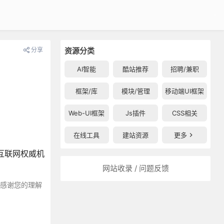
分享
资源分类
AI智能
酷站推荐
招聘/兼职
框架/库
模块/管理
移动端UI框架
Web-UI框架
Js插件
CSS相关
在线工具
建站资源
更多
互联网权威机
网站收录 / 问题反馈
～感谢您的理解