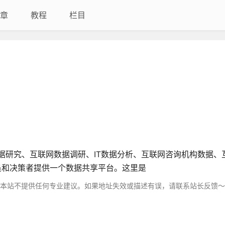
章
教程
栏目
据研究、互联网数据调研、IT数据分析、互联网咨询机构数据、
人员和决策者提供一个数据共享平台。这里是
，本站不提供任何专业建议。如果地址失效或描述有误，请联系站长反馈