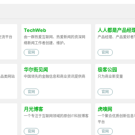
TechWeb
人人都是产品经
交流平台
由一群热爱互联网、热爱新闻的资深网
产品经理、产品爱好者
络新闻工作者创建、维护。
官网
官网
华尔街见闻
极客公园
产品类网站
中国领先的金融信息和商业资讯提供商
只为商业新变量
官网
官网
月光博客
虎嗅网
一个专注于互联网领域的原创IT科技博客
一个聚合优质创新信息
平台
官网
官网