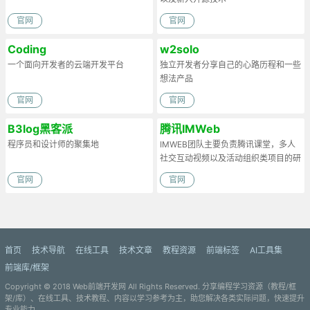
官网
官网
Coding
w2solo
一个面向开发者的云端开发平台
独立开发者分享自己的心路历程和一些
想法产品
官网
官网
B3log黑客派
腾讯IMWeb
程序员和设计师的聚集地
IMWEB团队主要负责腾讯课堂，多人
社交互动视频以及活动组织类项目的研
发工作
官网
官网
首页
技术导航
在线工具
技术文章
教程资源
前端标签
AI工具集
前端库/框架