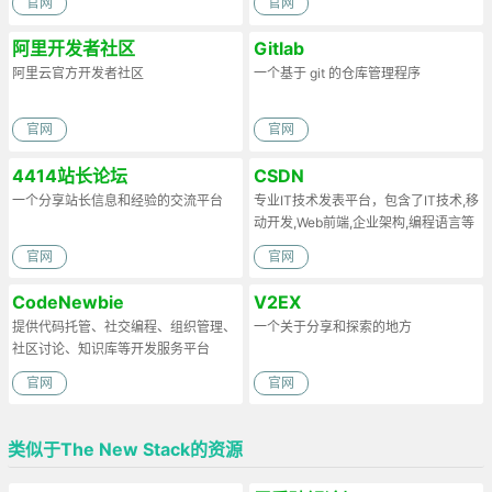
官网
官网
阿里开发者社区
Gitlab
阿里云官方开发者社区
一个基于 git 的仓库管理程序
官网
官网
4414站长论坛
CSDN
一个分享站长信息和经验的交流平台
专业IT技术发表平台，包含了IT技术,移
动开发,Web前端,企业架构,编程语言等
官网
官网
CodeNewbie
V2EX
提供代码托管、社交编程、组织管理、
一个关于分享和探索的地方
社区讨论、知识库等开发服务平台
官网
官网
类似于The New Stack的资源