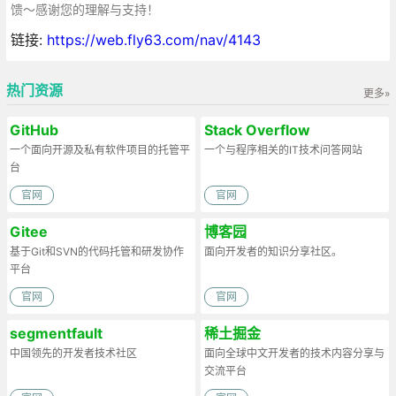
馈～感谢您的理解与支持！
链接:
https://web.fly63.com/nav/4143
热门资源
更多»
GitHub
Stack Overflow
一个面向开源及私有软件项目的托管平
一个与程序相关的IT技术问答网站
台
官网
官网
Gitee
博客园
基于Git和SVN的代码托管和研发协作
面向开发者的知识分享社区。
平台
官网
官网
segmentfault
稀土掘金
中国领先的开发者技术社区
面向全球中文开发者的技术内容分享与
交流平台