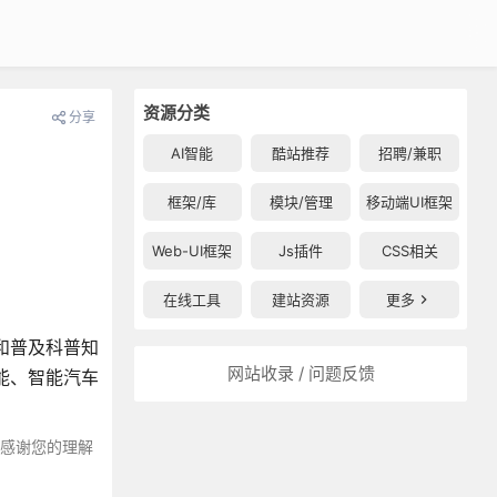
资源分类
分享
AI智能
酷站推荐
招聘/兼职
框架/库
模块/管理
移动端UI框架
Web-UI框架
Js插件
CSS相关
在线工具
建站资源
更多
播和普及科普知
网站收录 / 问题反馈
能、智能汽车
～感谢您的理解