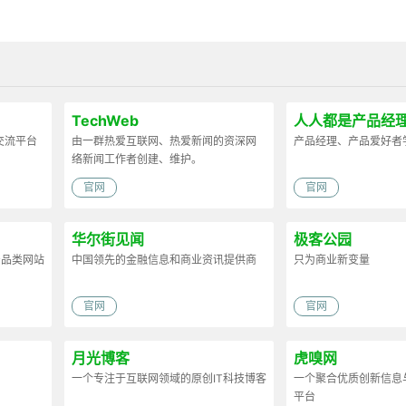
TechWeb
人人都是产品经
交流平台
由一群热爱互联网、热爱新闻的资深网
产品经理、产品爱好者
络新闻工作者创建、维护。
官网
官网
华尔街见闻
极客公园
产品类网站
中国领先的金融信息和商业资讯提供商
只为商业新变量
官网
官网
月光博客
虎嗅网
一个专注于互联网领域的原创IT科技博客
一个聚合优质创新信息
平台