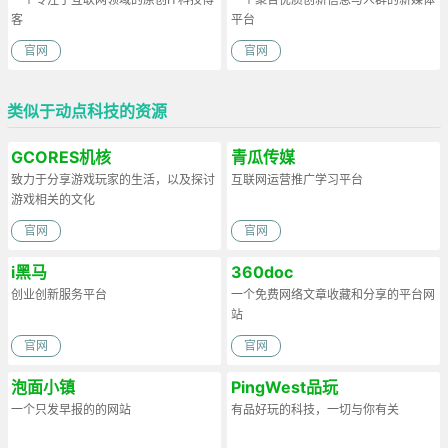
客
平台
官网
官网
类似于动点科技的资源
GCORES机核
青瓜传媒
致力于分享游戏玩家的生活，以及探讨
互联网运营推广学习平台
游戏相关的文化
官网
官网
i黑马
360doc
创业创新服务平台
一个免费网络文章收藏和分享的平台网
站
官网
官网
泡面小镇
PingWest品玩
一个只发早报的的网站
有品好玩的科技，一切与你有关