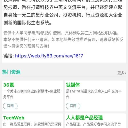
势报道，旨在打造科技界中英文交流平台，并已逐渐建立起
自身独一无二的集创业公司，投资机构，行业资源和大企业
创新的国际化生态系统。
仅供个人学习参考/导航指引使用，具体请以第三方网站说明为准，
本站不提供任何专业建议。如果地址失效或描述有误，请联系站长反
馈～感谢您的理解与支持！
链接:
https://web.fly63.com/nav/1617
热门资源
更多»
36氪
钛媒体
一个关注互联网创业的新媒体+创业服
是TMT领域最大的信息入口和交流平
务平台
台
官网
官网
TechWeb
人人都是产品经理
由一群热爱互联网、热爱新闻的资深网
产品经理、产品爱好者学习交流平台