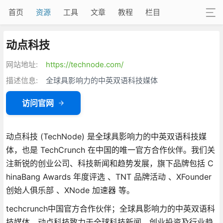
首页
资源
工具
文章
教程
栏目
动点科技
网站地址:
https://technode.com/
描述信息:
全球具影响力的中英双语科技媒体
访问官网
动点科技 (TechNode) 是全球具影响力的中英双语科技媒
体，也是 TechCrunch 在中国的唯一官方合作伙伴。我们关
注新锐的创业公司、科技新闻和趋势发展，旗下品牌包括 C
hinaBang Awards 年度评选 、TNT 品牌活动 、XFounder
创始人俱乐部 、XNode 加速器 等。
techcrunch中国官方合作伙伴；全球具影响力的中英双语科
技媒体。动点科技致力于全球科技新闻，创业投资及行业趋