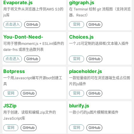
Evaporate.js
gitgraph.js
用于将文件从浏览器上传到AWS S3的
在 Terminal 绘制 git 流程图（支持浏览
js库
器、React）
点击进入
GitHub
官网
GitHub
You-Dont-Need-
Choices.js
Momentjs
可用于替换moment.js + ESLint插件的
一个JS可定制的选择框/文本输入插件
date-fns 或原生函数列表
点击进入
GitHub
官网
GitHub
Botpress
placeholder.js
一个用Javascript编写开源bot创建工
一款轻量级的可在浏览器端生成占位图
具
片的js插件
官网
GitHub
官网
GitHub
JSZip
blurify.js
用于创建、读取和编辑.zip文件的
一款小巧的js图片模糊效果插件
JavaScript库
官网
GitHub
官网
GitHub