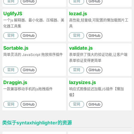
官网
GitHub
官网
GitHub
UglifyJS
lozad.js
一个js 解释器、最小化器、压缩器、美
高性能,轻量级,可配置的懒加载图片工
化器工具集
具
官网
GitHub
官网
GitHub
Sortable.js
validate.js
简单灵活的 JavaScript 拖放排序插件
表单提供了强大的验证功能,让客户端
表单验证变得更简单
官网
GitHub
官网
GitHub
Draggin.js
lazysizes.js
一款兼容移动手机的js拖拽插件
响应式图像延迟加载JS插件【懒加
载】
官网
GitHub
官网
GitHub
类似于syntaxhighlighter的资源