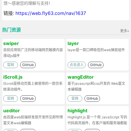
馈～感谢您的理解与支持！
链接:
https://web.fly63.com/nav/1637
热门资源
更多»
swiper
layer
目前应用较广泛的移动端网页触摸内容
layer是一款口碑极佳的web弹层组件
滑动js插件
官网
GitHub
点击进入
GitHub
iScroll.js
wangEditor
IScroll是移动页面上被使用的一款仿系
基于javascript和css开发的 Web富文
统滚动插件。
本编辑器
官网
GitHub
官网
GitHub
ueditor
highlight
由百度web前端研发部开发所见即所得
Highlight.js 是一个用 JavaScript 写的
富文本web编辑器
代码高亮插件，在客户端和服务端都能
工作。