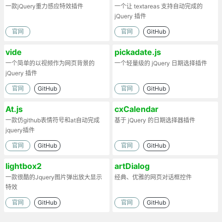
一款jQuery重力感应特效插件
一个让 textareas 支持自动完成的
jQuery 插件
官网
官网
GitHub
vide
pickadate.js
一个简单的以视频作为网页背景的
一个轻量级的 jQuery 日期选择插件
jQuery 插件
官网
GitHub
官网
GitHub
At.js
cxCalendar
一款仿github表情符号和at自动完成
基于 jQuery 的日期选择器插件
jquery插件
官网
GitHub
官网
GitHub
lightbox2
artDialog
一款很酷的Jquery图片弹出放大显示
经典、优雅的网页对话框控件
特效
官网
GitHub
官网
GitHub