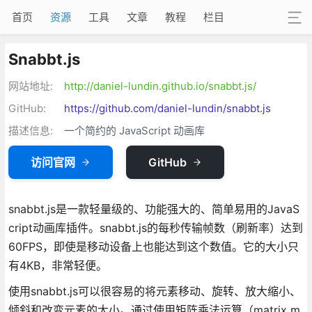
首页
资源
工具
文章
教程
栏目
Snabbt.js
网站地址:
http://daniel-lundin.github.io/snabbt.js/
GitHub:
https://github.com/daniel-lundin/snabbt.js
描述信息:
一个简约的 JavaScript 动画库
访问官网
GitHub
snabbt.js是一款轻量级的、功能强大的、简单易用的JavaS
cript动画库插件。snabbt.js的每秒传输帧数（刷新率）达到
60FPS，即使是移动设备上也能达到这个数值。它的大小只
有4KB，非常轻便。
使用snabbt.js可以很容易的将元素移动、旋转、放大缩小、
倾斜和改变元素的大小。通过使用矩阵乘法运算（matrix m